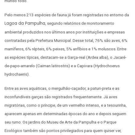
mundo todo.
Pelo menos 213 espécies de fauna já foram registradas no entorno da
Lagoa da Pampulha
, segundo relatórios de monitoramento
ambiental produzidos nos últimos anos por instituições e empresas
contratadas pela Prefeitura Municipal. Desse total, 76% são aves, 6%
mamíferos, 6% répteis, 6% peixes, 5% anfíbios e 1% moluscos. Entre
as espécies típicas, destacam-se a Garça-real (Ardea alba), o Jacaré-
de-papo-amarelo (Caiman latirostris) e a Capivara (Hydrochoerus
hydrochaeris).
Entre as aves aquáticas, o mergulhão-caçador, a paturi-preta e as
inconfundíveis garças são registrados frequentemente. Já aves
migratórias, como o príncipe, de um vermelho intenso, e a tesourinha,
aparecem apenas em determinadas épocas do ano e depois seguem
seu rumo. Os jardins do Museu de Arte da Pampulha e o Parque
Ecológico também são pontos privilegiados para quem quiser ver,