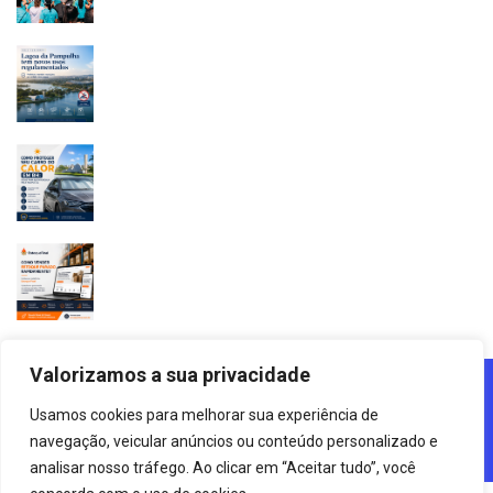
Valorizamos a sua privacidade
Lagoa Da Pampulha De Belo Horizonte - MG - 2025
Usamos cookies para melhorar sua experiência de
Agência Digital HGX Criação De
Site Desenvolvido Por:
navegação, veicular anúncios ou conteúdo personalizado e
Sites BH
Criação De Landing Pages
Marketing Digital
E
analisar nosso tráfego. Ao clicar em “Aceitar tudo”, você