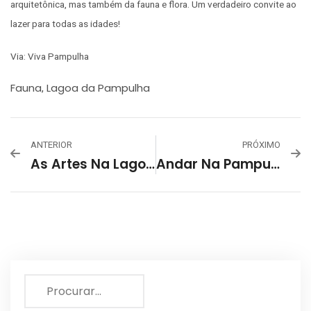
arquitetônica, mas também da fauna e flora. Um verdadeiro convite ao
lazer para todas as idades!
Via: Viva Pampulha
Fauna
Lagoa da Pampulha
,
ANTERIOR
PRÓXIMO
As Artes Na Lagoa Da Pampulha
Andar Na Pampulha De Bicicleta É Um Excelente Passeio E Atividade Física