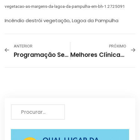
vegetacao-as-margens-da-lagoa-da-pampulha-em-bh-1.2725091
Incêndio destrói vegetação
Lagoa da Pampulha
,
ANTERIOR
PRÓXIMO
Programação Setembro 2022 – Centro Cultural Pampulha!
Melhores Clínicas De Fisioterapia E Fisioterapeutas Em Belo Horizonte – BH