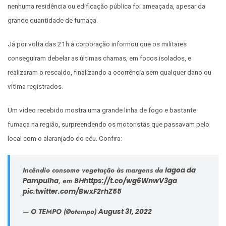
nenhuma residência ou edificação pública foi ameaçada, apesar da
grande quantidade de fumaça.
Já por volta das 21h a corporação informou que os militares
conseguiram debelar as últimas chamas, em focos isolados, e
realizaram o rescaldo, finalizando a ocorrência sem qualquer dano ou
vítima registrados.
Um vídeo recebido mostra uma grande linha de fogo e bastante
fumaça na região, surpreendendo os motoristas que passavam pelo
local com o alaranjado do céu. Confira:
Incêndio consome vegetação às margens da
lagoa da
Pampulha
, em BH
https://t.co/wg6WnwV3ga
pic.twitter.com/BwxF2rhZ55
— O TEMPO (@otempo)
August 31, 2022