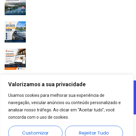
Valorizamos a sua privacidade
Lagoa Da Pampulha De Belo Horizonte - MG - 2025
Usamos cookies para melhorar sua experiência de
Agência Digital HGX Criação De
Site Desenvolvido Por:
navegação, veicular anúncios ou conteúdo personalizado e
Sites BH
Criação De Landing Pages
Marketing Digital
E
analisar nosso tráfego. Ao clicar em “Aceitar tudo”, você
concorda com o uso de cookies.
Customizar
Rejeitar Tudo