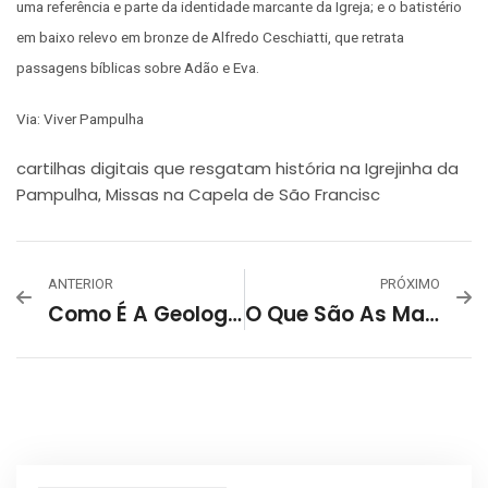
uma referência e parte da identidade marcante da Igreja; e o batistério
em baixo relevo em bronze de Alfredo Ceschiatti, que retrata
passagens bíblicas sobre Adão e Eva.
Via: Viver Pampulha
cartilhas digitais que resgatam história na Igrejinha da
Pampulha
Missas na Capela de São Francisc
,
ANTERIOR
PRÓXIMO
Como É A Geologia E A Geomorfologia Da Lagoa Da Pampulha?
O Que São As Macrófitas Aquáticas Da Lagoa Da Pampulha?