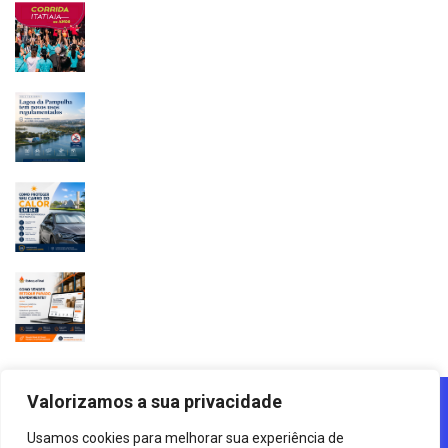
Lagoa Da Pampulha De Belo Horizonte - MG - 2025
Valorizamos a sua privacidade
Usamos cookies para melhorar sua experiência de
Agência Digital HGX Criação De
Site Desenvolvido Por: