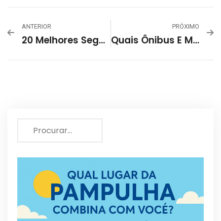
ANTERIOR
PRÓXIMO
20 Melhores Seguradoras Em Belo Horizonte!
Quais Ônibus E Metrôs Passam Na Barragem Da Lagoa Da Pampulha?