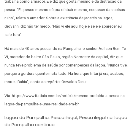
trabalha como armador. Ele diz que gosta mesmo é da distração da
pesca. “Eu pesco mesmo só pra distrair mesmo, esquecer das coisas
ruins”, relata o armador. Sobre a existência de jacarés na lagoa,
Giovanni diz não ter medo. “Não vi ele aqui hoje e se ele aparecer eu
saio fora”.
Há mais de 40 anos pescando na Pampulha, o senhor Adilson Bem-Te-
Vi, morador do bairro São Paulo, região Noroeste da capital, diz que
nunca teve problema de saúde por comer peixes da lagoa. “Nunca tive,
porque a gordura quente mata tudo. Na hora que fritar já era, acabou,
morreu Bahia”, conta ao repórter Oswaldo Diniz.
Via: https://www.itatiaia.com.br/noticia/mesmo-proibida-a-pesca-na-
lagoa-da-pampulha-e-uma-realidade-em-bh
Lagoa da Pampulha
Pesca ilegal
Pesca ilegal na Lagoa
,
,
da Pampulha continua