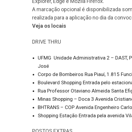
Explorer, Edge e Mozila Firefox.
A marcação opcional é disponibilizada some
realizada para a aplicação no dia da convo
Veja os locais
DRIVE THRU
UFMG Unidade Administrativa 2 – DAST, P
José
Corpo de Bombeiros Rua Piauí, 1.815 Func
Boulevard Shopping Entrada pelo estacio
Rua Professor Otaviano Almeida Santa Efi
Minas Shopping – Doca 3 Avenida Cristia
BHTRANS – COP Avenida Engenheiro Carlos 
Shopping Estação Entrada pela avenida Vila
POSTOS EXTRAS