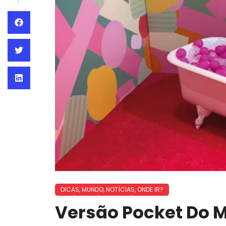
DICAS
,
MUNDO
,
NOTÍCIAS
,
ONDE IR?
Versão Pocket Do 