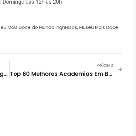
 | Domingo das 12h às 20h
eu Mais Doce do Mundo ingressos
Museu Mais Doce
,
PRÓXIMO
Lagoa Da Pampulha: BH E Contagem Se Unem Para Livrar Água De Esgoto
Top 60 Melhores Academias Em Belo Horizonte!