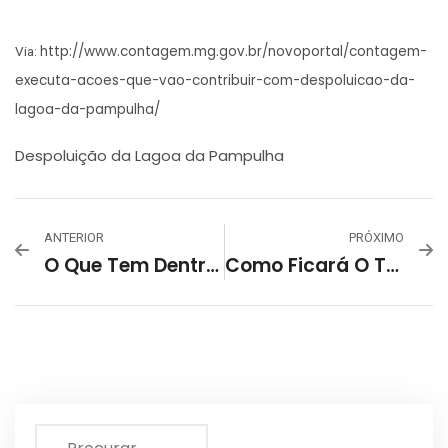
http://www.contagem.mg.gov.br/novoportal/contagem-
Via:
executa-acoes-que-vao-contribuir-com-despoluicao-da-
lagoa-da-pampulha/
Despoluição da Lagoa da Pampulha
ANTERIOR
PRÓXIMO
O Que Tem Dentro Da Lagoa Da Pampulha?
Como Ficará O Trânsito Na Pampulha, Em BH, Durante Jogo Do Cruzeiro No Mineirão Em 25/11 Quinta-Feira?