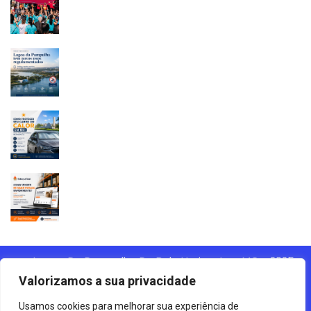
Lagoa Da Pampulha De Belo Horizonte - MG - 2025
Valorizamos a sua privacidade
Agência Digital HGX Criação De
Site Desenvolvido Por:
Usamos cookies para melhorar sua experiência de
Sites BH
Criação De Landing Pages
Marketing Digital
E