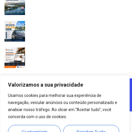
Valorizamos a sua privacidade
Lagoa Da Pampulha De Belo Horizonte - MG - 2025
Usamos cookies para melhorar sua experiência de
Agência Digital HGX Criação De
Site Desenvolvido Por:
navegação, veicular anúncios ou conteúdo personalizado e
Sites BH
Criação De Landing Pages
Marketing Digital
E
analisar nosso tráfego. Ao clicar em “Aceitar tudo”, você
concorda com o uso de cookies.
Customizar
Rejeitar Tudo