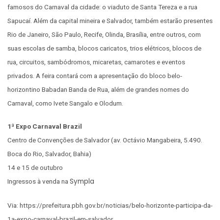
famosos do Carnaval da cidade: o viaduto de Santa Tereza e a rua
Sapucaí. Além da capital mineira e Salvador, também estarão presentes
Rio de Janeiro, São Paulo, Recife, Olinda, Brasília, entre outros, com
suas escolas de samba, blocos caricatos, trios elétricos, blocos de
rua, circuitos, sambódromos, micaretas, camarotes e eventos
privados. A feira contará com a apresentação do bloco belo-
horizontino Babadan Banda de Rua, além de grandes nomes do
Carnaval, como Ivete Sangalo e Olodum.
1ª Expo Carnaval Brazil
Centro de Convenções de Salvador (av. Octávio Mangabeira, 5.490.
Boca do Rio, Salvador, Bahia)
14 e 15 de outubro
Sympla
Ingressos à venda na
Via: https://prefeitura.pbh.gov.br/noticias/belo-horizonte-participa-da-
1a-expo-carnaval-brazil-em-salvador