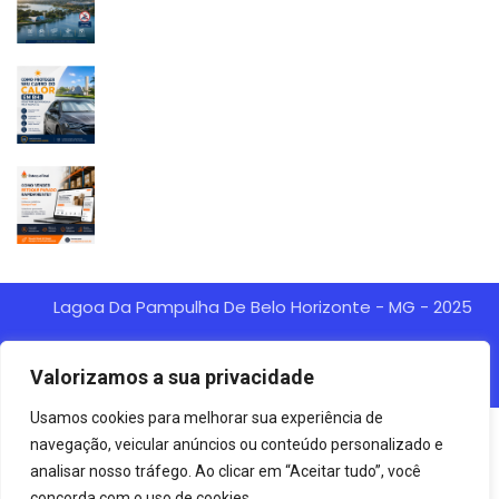
Lagoa Da Pampulha De Belo Horizonte - MG - 2025
Agência Digital HGX Criação De
Site Desenvolvido Por:
Valorizamos a sua privacidade
Sites BH
Criação De Landing Pages
Marketing Digital
E
Usamos cookies para melhorar sua experiência de
navegação, veicular anúncios ou conteúdo personalizado e
analisar nosso tráfego. Ao clicar em “Aceitar tudo”, você
concorda com o uso de cookies.