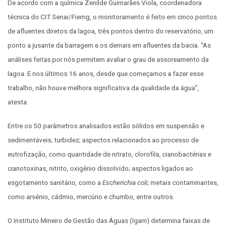
De acordo com a química Zenilde Guimarães Viola, coordenadora
técnica do CIT Senai/Fiemg, o monitoramento é feito em cinco pontos
de afluentes diretos da lagoa, três pontos dentro do reservatório, um
ponto a jusante da barragem e os demais em afluentes da bacia. “As
análises feitas por nós permitem avaliar o grau de assoreamento da
lagoa. E nos últimos 16 anos, desde que começamos a fazer esse
trabalho, não houve melhora significativa da qualidade da água”,
atesta.
Entre os 50 parâmetros analisados estão sólidos em suspensão e
sedimentáveis; turbidez; aspectos relacionados ao processo de
eutrofização, como quantidade de nitrato, clorofila, cianobactérias e
cianotoxinas, nitrito, oxigênio dissolvido; aspectos ligados ao
esgotamento sanitário, como a
Escherichia coli
; metais contaminantes,
como arsênio, cádmio, mercúrio e chumbo, entre outros.
O Instituto Mineiro de Gestão das Águas (Igam) determina faixas de