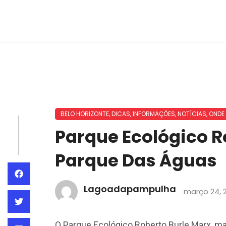
BELO HORIZONTE
,
DICAS
,
INFORMAÇÕES
,
NOTÍCIAS
,
ONDE 
Parque Ecológico R
Parque Das Águas
Lagoadapampulha
março 24, 
O Parque Ecológico Roberto Burle Marx, m