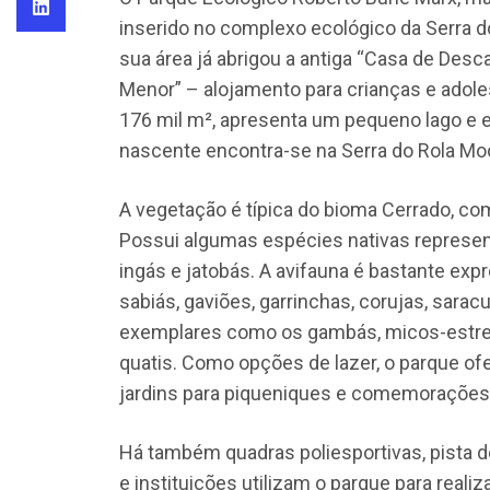
inserido no complexo ecológico da Serra 
sua área já abrigou a antiga “Casa de Desc
Menor” – alojamento para crianças e adol
176 mil m², apresenta um pequeno lago e 
nascente encontra-se na Serra do Rola Mo
A vegetação é típica do bioma Cerrado, co
Possui algumas espécies nativas representa
ingás e jatobás. A avifauna é bastante expr
sabiás, gaviões, garrinchas, corujas, sarac
exemplares como os gambás, micos-estrela
quatis. Como opções de lazer, o parque of
jardins para piqueniques e comemorações
Há também quadras poliesportivas, pista 
e instituições utilizam o parque para realiz