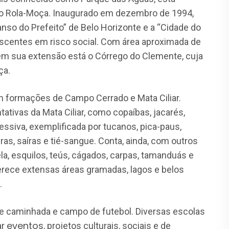
do Rola-Moça. Inaugurado em dezembro de 1994,
anso do Prefeito” de Belo Horizonte e a “Cidade do
escentes em risco social. Com área aproximada de
em sua extensão está o Córrego do Clemente, cuja
ça.
m formações de Campo Cerrado e Mata Ciliar.
tivas da Mata Ciliar, como copaíbas, jacarés,
essiva, exemplificada por tucanos, pica-paus,
uras, saíras e tié-sangue. Conta, ainda, com outros
, esquilos, teús, cágados, carpas, tamanduás e
erece extensas áreas gramadas, lagos e belos
.
de caminhada e campo de futebol. Diversas escolas
eventos
ar
, projetos culturais, sociais e de