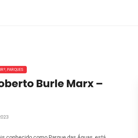
IR?
,
PARQUES
oberto Burle Marx –
2023
ais conhecido como Parque das Águas, está