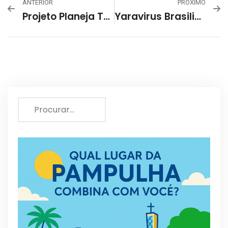
ANTERIOR
PRÓXIMO
Projeto Planeja Tornar Mineirinho E Orla Da Pampulha Parada Obrigatória Para Turnês Internacionais
Yaravirus Brasiliensis: Vírus Descoberto Por Pesquisadores Da UFMG Na Lagoa Da Pampulha É Destaque Na Science