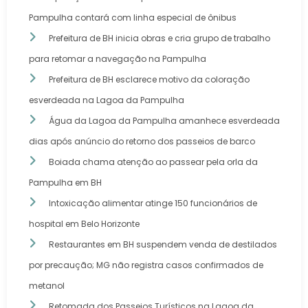
Pampulha contará com linha especial de ônibus
Prefeitura de BH inicia obras e cria grupo de trabalho
para retomar a navegação na Pampulha
Prefeitura de BH esclarece motivo da coloração
esverdeada na Lagoa da Pampulha
Água da Lagoa da Pampulha amanhece esverdeada
dias após anúncio do retorno dos passeios de barco
Boiada chama atenção ao passear pela orla da
Pampulha em BH
Intoxicação alimentar atinge 150 funcionários de
hospital em Belo Horizonte
Restaurantes em BH suspendem venda de destilados
por precaução; MG não registra casos confirmados de
metanol
Retomada dos Passeios Turísticos na Lagoa da