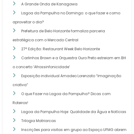
A Grande Onda de Kanagawa
Lagoa da Pampulha no Domingo: o que fazer e como
aproveitar o dia?
Prefeitura de Belo Horizonte formaliza parceria
estratégica com o Mercado Central
27ª Edição: Restaurant Week Belo Horizonte
Carlinhos Brown e a Orquestra Ouro Preto estreiam em BH
o concerto ‘Afrossinfonicidade’
Exposição individual Amadeo Lorenzato “Imaginação
criativa”
O que Fazer na Lagoa da Pampulha? Dicas com
Roteiros!
Lagoa da Pampulha Hoje: Qualidade da Água e Notícias
Trilogia Matriarcas
Inscrições para visitas em grupo ao Espaço UFMG abrem