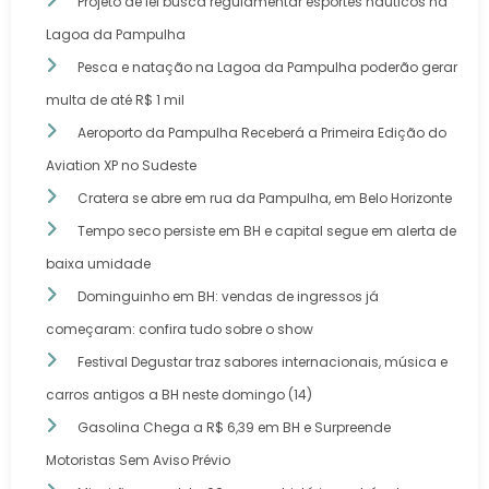
Projeto de lei busca regulamentar esportes náuticos na
Lagoa da Pampulha
Pesca e natação na Lagoa da Pampulha poderão gerar
multa de até R$ 1 mil
Aeroporto da Pampulha Receberá a Primeira Edição do
Aviation XP no Sudeste
Cratera se abre em rua da Pampulha, em Belo Horizonte
Tempo seco persiste em BH e capital segue em alerta de
baixa umidade
Dominguinho em BH: vendas de ingressos já
começaram: confira tudo sobre o show
Festival Degustar traz sabores internacionais, música e
carros antigos a BH neste domingo (14)
Gasolina Chega a R$ 6,39 em BH e Surpreende
Motoristas Sem Aviso Prévio