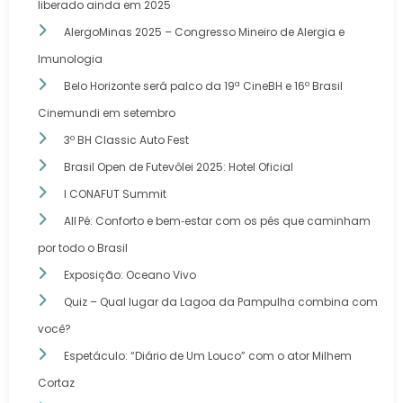
liberado ainda em 2025
AlergoMinas 2025 – Congresso Mineiro de Alergia e
Imunologia
Belo Horizonte será palco da 19ª CineBH e 16º Brasil
Cinemundi em setembro
3º BH Classic Auto Fest
Brasil Open de Futevôlei 2025: Hotel Oficial
I CONAFUT Summit
All Pé: Conforto e bem‑estar com os pés que caminham
por todo o Brasil
Exposição: Oceano Vivo
Quiz – Qual lugar da Lagoa da Pampulha combina com
você?
Espetáculo: “Diário de Um Louco” com o ator Milhem
Cortaz