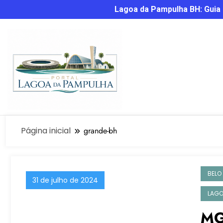
Lagoa da Pampulha BH: Guia C
Página inicial
grande-bh
BELO
31 de julho de 2024
LAGO
MG