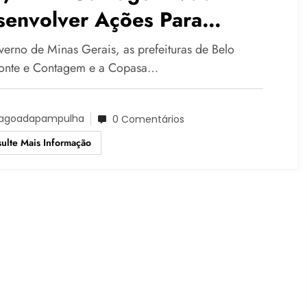
senvolver Ações Para
spoluir Lagoa Da Pampulha
erno de Minas Gerais, as prefeituras de Belo
onte e Contagem e a Copasa…
agoadapampulha
0 Comentários
ulte Mais Informação