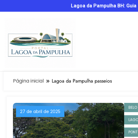
Lagoa da Pampulha BH: Guia C
Página inicial
Lagoa da Pampulha passeios
BELO
27 de abril de 2025
LAGO
PONT