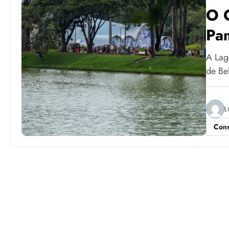
O 
Pa
A Lag
de Be
L
Cons