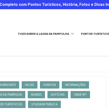
ompleto com Pontos Turísticos, História, Fotos e Dicas In
TUDO SOBRE A LAGOA DA PAMPULHA
PONTOS TURÍSTICO
 HORIZONTE
DICAS
EVENTOS
INFORMAÇÕES
A DA PAMPULHA
MUNDO
NOTÍCIAS
ONDE IR?
OS TURÍSTICOS
UTILIDADE PUBLICA