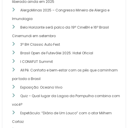
liberado ainda em 2025
AlergoMinas 2025 – Congresso Mineiro de Alergia e
Imunologia
Belo Horizonte será palco da 19ª CineBH e 16º Brasil
Cinemundi em setembro
3º BH Classic Auto Fest
Brasil Open de Futevôlei 2025: Hotel Oficial
I CONAFUT Summit
All Pé: Conforto e bem‑estar com os pés que caminham
por todo o Brasil
Exposição: Oceano Vivo
Quiz – Qual lugar da Lagoa da Pampulha combina com
você?
Espetáculo: “Diário de Um Louco” com o ator Milhem
Cortaz