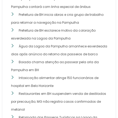
Pampulha contará com linha especial de ônibus
Prefeitura de BH inicia obras e cria grupo de trabalho
para retomar a navegação na Pampulha
Prefeitura de BH esclarece motivo da coloração
esverdeada na Lagoa da Pampulha
Água da Lagoa da Pampulha amanhece esverdeada
dias após anúncio do retorno dos passeios de barco
Boiada chama atenção ao passear pela orla da
Pampulha em BH
Intoxicação alimentar atinge 150 funcionários de
hospital em Belo Horizonte
Restaurantes em BH suspendem venda de destilados
por precaução; MG não registra casos confirmados de
metanol
Retomada dos Passeios Turísticos na Lagoa da