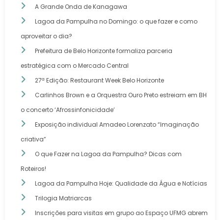
A Grande Onda de Kanagawa
Lagoa da Pampulha no Domingo: o que fazer e como
aproveitar o dia?
Prefeitura de Belo Horizonte formaliza parceria
estratégica com o Mercado Central
27ª Edição: Restaurant Week Belo Horizonte
Carlinhos Brown e a Orquestra Ouro Preto estreiam em BH
o concerto ‘Afrossinfonicidade’
Exposição individual Amadeo Lorenzato “Imaginação
criativa”
O que Fazer na Lagoa da Pampulha? Dicas com
Roteiros!
Lagoa da Pampulha Hoje: Qualidade da Água e Notícias
Trilogia Matriarcas
Inscrições para visitas em grupo ao Espaço UFMG abrem