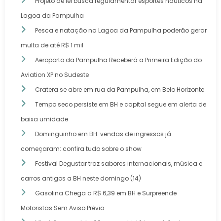
Projeto de lei busca regulamentar esportes náuticos na
Lagoa da Pampulha
Pesca e natação na Lagoa da Pampulha poderão gerar
multa de até R$ 1 mil
Aeroporto da Pampulha Receberá a Primeira Edição do
Aviation XP no Sudeste
Cratera se abre em rua da Pampulha, em Belo Horizonte
Tempo seco persiste em BH e capital segue em alerta de
baixa umidade
Dominguinho em BH: vendas de ingressos já
começaram: confira tudo sobre o show
Festival Degustar traz sabores internacionais, música e
carros antigos a BH neste domingo (14)
Gasolina Chega a R$ 6,39 em BH e Surpreende
Motoristas Sem Aviso Prévio