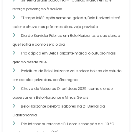
Simetria Brasil patrocina 4ª Corrida Mário Penna e
reforça prevenção à saúde
“Tempo ioiô”: após semana gelada, Belo Horizonte terá
calor e chuva nos próximos dias; veja previsão
Dia do Servidor Público em Belo Horizonte: o que abre, o
que fecha e como será o dia
Frio atípico em Belo Horizonte marca o outubro mais
gelado desde 2014
Prefeitura de Belo Horizonte vai sortear bolsas de estudo
em escolas privadas; confira regras
Chuva de Meteoros Orionídeas 2025: como e onde
observar em Belo Horizonte e Minas Gerais
Belo Horizonte celebra sabores na 2ª Bienal da
Gastronomia
Frio intenso surpreende BH com sensação de -10 °C