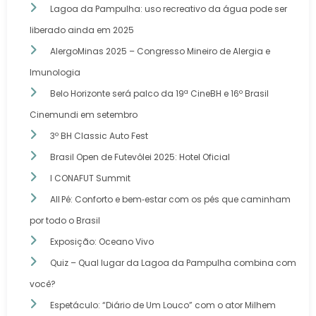
Lagoa da Pampulha: uso recreativo da água pode ser
liberado ainda em 2025
AlergoMinas 2025 – Congresso Mineiro de Alergia e
Imunologia
Belo Horizonte será palco da 19ª CineBH e 16º Brasil
Cinemundi em setembro
3º BH Classic Auto Fest
Brasil Open de Futevôlei 2025: Hotel Oficial
I CONAFUT Summit
All Pé: Conforto e bem‑estar com os pés que caminham
por todo o Brasil
Exposição: Oceano Vivo
Quiz – Qual lugar da Lagoa da Pampulha combina com
você?
Espetáculo: “Diário de Um Louco” com o ator Milhem