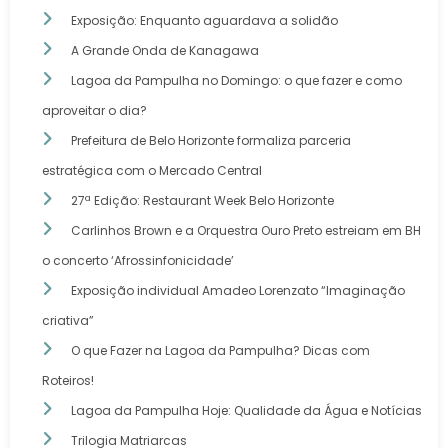
Exposição: Enquanto aguardava a solidão
A Grande Onda de Kanagawa
Lagoa da Pampulha no Domingo: o que fazer e como
aproveitar o dia?
Prefeitura de Belo Horizonte formaliza parceria
estratégica com o Mercado Central
27ª Edição: Restaurant Week Belo Horizonte
Carlinhos Brown e a Orquestra Ouro Preto estreiam em BH
o concerto ‘Afrossinfonicidade’
Exposição individual Amadeo Lorenzato “Imaginação
criativa”
O que Fazer na Lagoa da Pampulha? Dicas com
Roteiros!
Lagoa da Pampulha Hoje: Qualidade da Água e Notícias
Trilogia Matriarcas