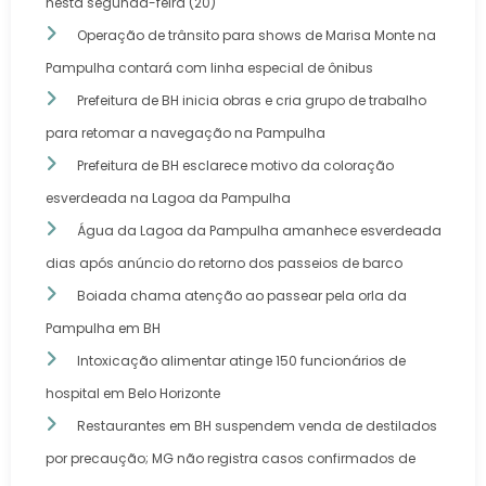
nesta segunda-feira (20)
Operação de trânsito para shows de Marisa Monte na
Pampulha contará com linha especial de ônibus
Prefeitura de BH inicia obras e cria grupo de trabalho
para retomar a navegação na Pampulha
Prefeitura de BH esclarece motivo da coloração
esverdeada na Lagoa da Pampulha
Água da Lagoa da Pampulha amanhece esverdeada
dias após anúncio do retorno dos passeios de barco
Boiada chama atenção ao passear pela orla da
Pampulha em BH
Intoxicação alimentar atinge 150 funcionários de
hospital em Belo Horizonte
Restaurantes em BH suspendem venda de destilados
por precaução; MG não registra casos confirmados de