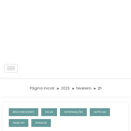
Página inicial
2023
fevereiro
21
BELO HORIZONTE
DICAS
INFORMAÇÕES
NOTÍCIAS
21 de fevereiro de 2023
ONDE IR?
PARQUES