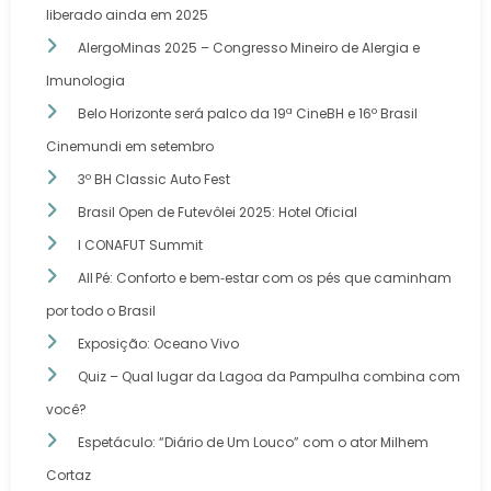
liberado ainda em 2025
AlergoMinas 2025 – Congresso Mineiro de Alergia e
Imunologia
Belo Horizonte será palco da 19ª CineBH e 16º Brasil
Cinemundi em setembro
3º BH Classic Auto Fest
Brasil Open de Futevôlei 2025: Hotel Oficial
I CONAFUT Summit
All Pé: Conforto e bem‑estar com os pés que caminham
por todo o Brasil
Exposição: Oceano Vivo
Quiz – Qual lugar da Lagoa da Pampulha combina com
você?
Espetáculo: “Diário de Um Louco” com o ator Milhem
Cortaz