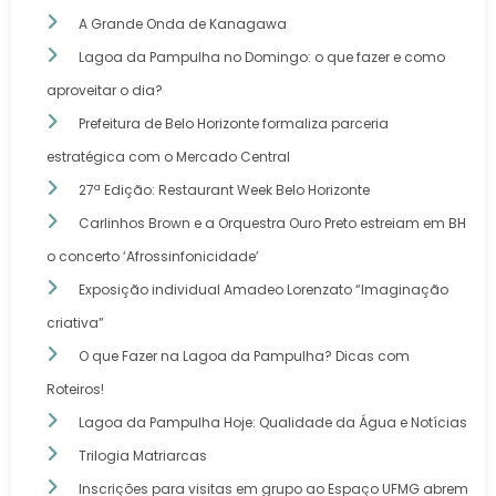
A Grande Onda de Kanagawa
Lagoa da Pampulha no Domingo: o que fazer e como
aproveitar o dia?
Prefeitura de Belo Horizonte formaliza parceria
estratégica com o Mercado Central
27ª Edição: Restaurant Week Belo Horizonte
Carlinhos Brown e a Orquestra Ouro Preto estreiam em BH
o concerto ‘Afrossinfonicidade’
Exposição individual Amadeo Lorenzato “Imaginação
criativa”
O que Fazer na Lagoa da Pampulha? Dicas com
Roteiros!
Lagoa da Pampulha Hoje: Qualidade da Água e Notícias
Trilogia Matriarcas
Inscrições para visitas em grupo ao Espaço UFMG abrem