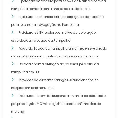
Operação de trânsito para shows de Marisa Monte na
Pampulha contará com linha especial de ônibus
Prefeitura de BH inicia obras e cria grupo de trabalho
para retomar a navegação na Pampulha
Prefeitura de BH esclarece motivo da coloração
esverdeada na Lagoa da Pampulha
Água da Lagoa da Pampulha amanhece esverdeada
dias após anúncio do retorno dos passeios de barco
Boiada chama atenção ao passear pela orla da
Pampulha em BH
Intoxicação alimentar atinge 150 funcionários de
hospital em Belo Horizonte
Restaurantes em BH suspendem venda de destilados
por precaução; MG não registra casos confirmados de
metanol