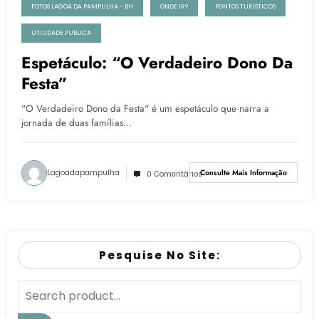
FOTOS LAGOA DA PAMPULHA - BH
ONDE IR?
PONTOS TURÍSTICOS
UTILIDADE PUBLICA
Espetáculo: “O Verdadeiro Dono Da
Festa”
"O Verdadeiro Dono da Festa" é um espetáculo que narra a
jornada de duas famílias…
Lagoadapampulha
Consulte Mais Informação
0 Comentários
Pesquise No Site: