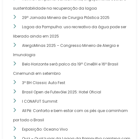
sustentabilidade na recuperação da lagoa
29ª Jornada Mineira de Cirurgia Plástica 2025
Lagoa da Pampulha: uso recreativo da água pode ser
liberado ainda em 2025
AlergoMinas 2025 – Congresso Mineiro de Alergia e
Imunologia
Belo Horizonte será palco da 19ª CineBH e 16º Brasil
Cinemundi em setembro
3º BH Classic Auto Fest
Brasil Open de Futevôlei 2025: Hotel Oficial
I CONAFUT Summit
All Pé: Conforto e bem‑estar com os pés que caminham
por todo o Brasil
Exposição: Oceano Vivo
Quiz – Qual lugar da Lagoa da Pampulha combina com