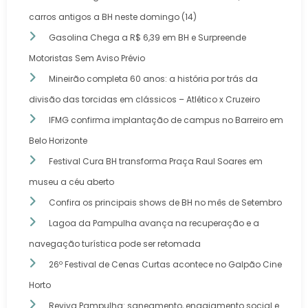
carros antigos a BH neste domingo (14)
Gasolina Chega a R$ 6,39 em BH e Surpreende
Motoristas Sem Aviso Prévio
Mineirão completa 60 anos: a história por trás da
divisão das torcidas em clássicos – Atlético x Cruzeiro
IFMG confirma implantação de campus no Barreiro em
Belo Horizonte
Festival Cura BH transforma Praça Raul Soares em
museu a céu aberto
Confira os principais shows de BH no mês de Setembro
Lagoa da Pampulha avança na recuperação e a
navegação turística pode ser retomada
26º Festival de Cenas Curtas acontece no Galpão Cine
Horto
Reviva Pampulha: saneamento, engajamento social e