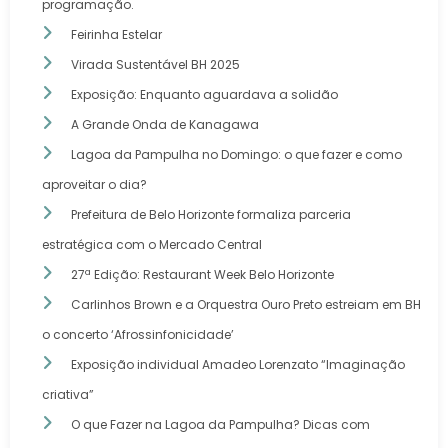
programação.
Feirinha Estelar
Virada Sustentável BH 2025
Exposição: Enquanto aguardava a solidão
A Grande Onda de Kanagawa
Lagoa da Pampulha no Domingo: o que fazer e como
aproveitar o dia?
Prefeitura de Belo Horizonte formaliza parceria
estratégica com o Mercado Central
27ª Edição: Restaurant Week Belo Horizonte
Carlinhos Brown e a Orquestra Ouro Preto estreiam em BH
o concerto ‘Afrossinfonicidade’
Exposição individual Amadeo Lorenzato “Imaginação
criativa”
O que Fazer na Lagoa da Pampulha? Dicas com