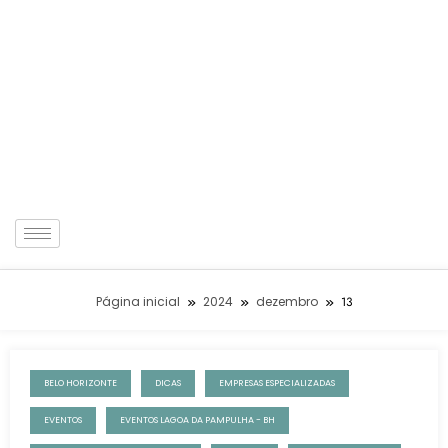
Página inicial
2024
dezembro
13
BELO HORIZONTE
DICAS
EMPRESAS ESPECIALIZADAS
13 de dezembro de 2024
EVENTOS
EVENTOS LAGOA DA PAMPULHA - BH