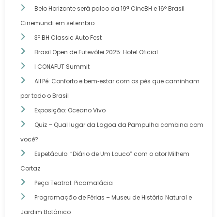
Belo Horizonte será palco da 19ª CineBH e 16º Brasil
Cinemundi em setembro
3º BH Classic Auto Fest
Brasil Open de Futevôlei 2025: Hotel Oficial
I CONAFUT Summit
All Pé: Conforto e bem‑estar com os pés que caminham
por todo o Brasil
Exposição: Oceano Vivo
Quiz – Qual lugar da Lagoa da Pampulha combina com
você?
Espetáculo: “Diário de Um Louco” com o ator Milhem
Cortaz
Peça Teatral: Picamalácia
Programação de Férias – Museu de História Natural e
Jardim Botânico