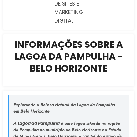
DE SITES E
MARKETING
DIGITAL
INFORMAÇÕES SOBRE A
LAGOA DA PAMPULHA -
BELO HORIZONTE
Explorando a Beleza Natural da Lagoa da Pampulha
em Belo Horizonte
A
Lagoa da Pampulha
é uma lagoa situada na região
da Pampulha no município de Belo Horizonte no Estado
de Minas Gerais. Belo Horizonte, a capital do estado de