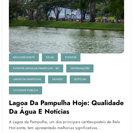
BELO HORIZONTE
DICAS
EVENTOS
EVENTOS LAGOA DA PAMPULHA - BH
INFORMAÇÕES
LAGOA DA PAMPULHA
MUNDO
NOTÍCIAS
UTILIDADE PUBLICA
Lagoa Da Pampulha Hoje: Qualidade
Da Água E Notícias
​A Lagoa da Pampulha, um dos principais cartões-postais de Belo
Horizonte, tem apresentado melhorias significativas…