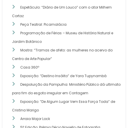
Espetáculo: “Diário de Um Louco” com o ator Milhem
Cortaz
Peça Teatral: Picamalácia
Programação de Férias – Museu de História Natural e
Jardim Botânico
Mostra: “Tramas de afeto: as mulheres no acervo do
Centro de Arte Popular”
Casa 360º
Exposição: “Destino Insólito” de Yara Tupynambá
Despoluição da Pampulha: Ministério Público dá ultimato
para fim do esgoto irregular em Contagem
Exposição: “De Algum Lugar Vem Essa Força Toda” de
Cristina Marigo
Arraia Major Lock
5ª Edição: Prêmio Décio Noviello de Fotografia