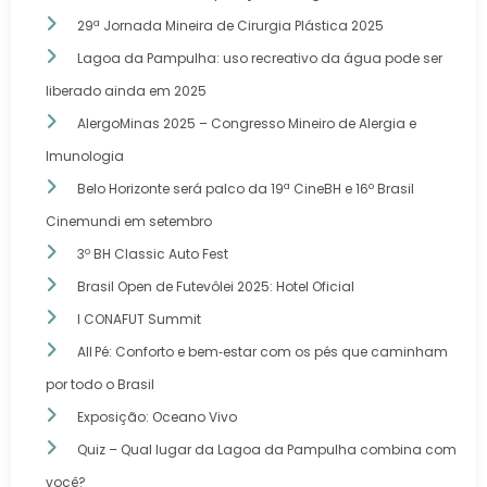
29ª Jornada Mineira de Cirurgia Plástica 2025
Lagoa da Pampulha: uso recreativo da água pode ser
liberado ainda em 2025
AlergoMinas 2025 – Congresso Mineiro de Alergia e
Imunologia
Belo Horizonte será palco da 19ª CineBH e 16º Brasil
Cinemundi em setembro
3º BH Classic Auto Fest
Brasil Open de Futevôlei 2025: Hotel Oficial
I CONAFUT Summit
All Pé: Conforto e bem‑estar com os pés que caminham
por todo o Brasil
Exposição: Oceano Vivo
Quiz – Qual lugar da Lagoa da Pampulha combina com
você?