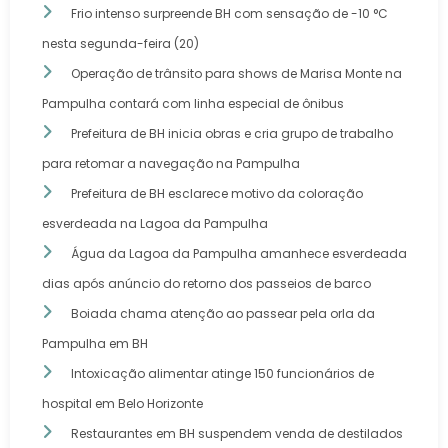
Frio intenso surpreende BH com sensação de -10 °C
nesta segunda-feira (20)
Operação de trânsito para shows de Marisa Monte na
Pampulha contará com linha especial de ônibus
Prefeitura de BH inicia obras e cria grupo de trabalho
para retomar a navegação na Pampulha
Prefeitura de BH esclarece motivo da coloração
esverdeada na Lagoa da Pampulha
Água da Lagoa da Pampulha amanhece esverdeada
dias após anúncio do retorno dos passeios de barco
Boiada chama atenção ao passear pela orla da
Pampulha em BH
Intoxicação alimentar atinge 150 funcionários de
hospital em Belo Horizonte
Restaurantes em BH suspendem venda de destilados