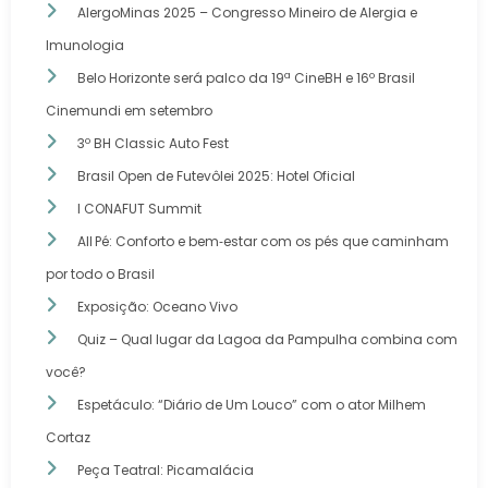
AlergoMinas 2025 – Congresso Mineiro de Alergia e
Imunologia
Belo Horizonte será palco da 19ª CineBH e 16º Brasil
Cinemundi em setembro
3º BH Classic Auto Fest
Brasil Open de Futevôlei 2025: Hotel Oficial
I CONAFUT Summit
All Pé: Conforto e bem‑estar com os pés que caminham
por todo o Brasil
Exposição: Oceano Vivo
Quiz – Qual lugar da Lagoa da Pampulha combina com
você?
Espetáculo: “Diário de Um Louco” com o ator Milhem
Cortaz
Peça Teatral: Picamalácia