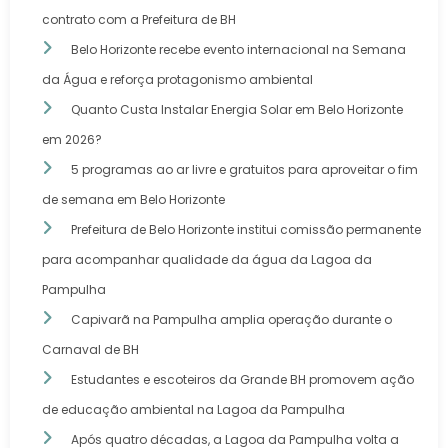
contrato com a Prefeitura de BH
Belo Horizonte recebe evento internacional na Semana
da Água e reforça protagonismo ambiental
Quanto Custa Instalar Energia Solar em Belo Horizonte
em 2026?
5 programas ao ar livre e gratuitos para aproveitar o fim
de semana em Belo Horizonte
Prefeitura de Belo Horizonte institui comissão permanente
para acompanhar qualidade da água da Lagoa da
Pampulha
Capivarã na Pampulha amplia operação durante o
Carnaval de BH
Estudantes e escoteiros da Grande BH promovem ação
de educação ambiental na Lagoa da Pampulha
Após quatro décadas, a Lagoa da Pampulha volta a