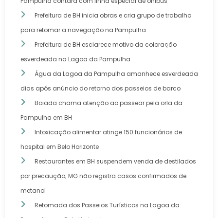
Pampulha contará com linha especial de ônibus
Prefeitura de BH inicia obras e cria grupo de trabalho
para retomar a navegação na Pampulha
Prefeitura de BH esclarece motivo da coloração
esverdeada na Lagoa da Pampulha
Água da Lagoa da Pampulha amanhece esverdeada
dias após anúncio do retorno dos passeios de barco
Boiada chama atenção ao passear pela orla da
Pampulha em BH
Intoxicação alimentar atinge 150 funcionários de
hospital em Belo Horizonte
Restaurantes em BH suspendem venda de destilados
por precaução; MG não registra casos confirmados de
metanol
Retomada dos Passeios Turísticos na Lagoa da