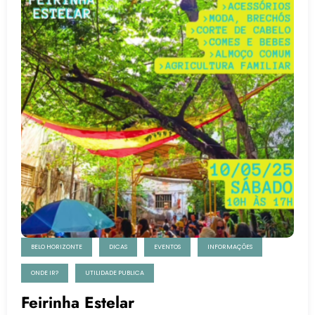
BELO HORIZONTE
DICAS
EVENTOS
INFORMAÇÕES
ONDE IR?
UTILIDADE PUBLICA
Feirinha Estelar