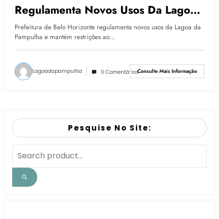
Regulamenta Novos Usos Da Lagoa
Da Pampulha E Mantém Restrições
Prefeitura de Belo Horizonte regulamenta novos usos da Lagoa da
Ao Contato Com A Água
Pampulha e mantém restrições ao…
Lagoadapampulha
Consulte Mais Informação
0 Comentários
Pesquise No Site: