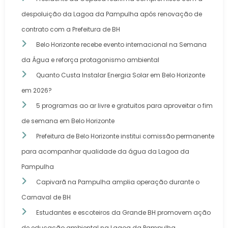
despoluição da Lagoa da Pampulha após renovação de
contrato com a Prefeitura de BH
Belo Horizonte recebe evento internacional na Semana
da Água e reforça protagonismo ambiental
Quanto Custa Instalar Energia Solar em Belo Horizonte
em 2026?
5 programas ao ar livre e gratuitos para aproveitar o fim
de semana em Belo Horizonte
Prefeitura de Belo Horizonte institui comissão permanente
para acompanhar qualidade da água da Lagoa da
Pampulha
Capivarã na Pampulha amplia operação durante o
Carnaval de BH
Estudantes e escoteiros da Grande BH promovem ação
de educação ambiental na Lagoa da Pampulha