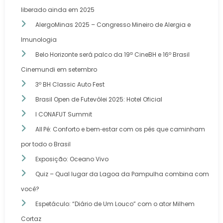
liberado ainda em 2025
AlergoMinas 2025 – Congresso Mineiro de Alergia e
Imunologia
Belo Horizonte será palco da 19ª CineBH e 16º Brasil
Cinemundi em setembro
3º BH Classic Auto Fest
Brasil Open de Futevôlei 2025: Hotel Oficial
I CONAFUT Summit
All Pé: Conforto e bem‑estar com os pés que caminham
por todo o Brasil
Exposição: Oceano Vivo
Quiz – Qual lugar da Lagoa da Pampulha combina com
você?
Espetáculo: “Diário de Um Louco” com o ator Milhem
Cortaz