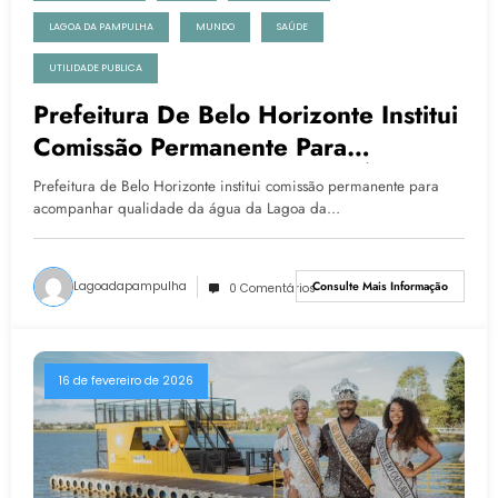
LAGOA DA PAMPULHA
MUNDO
SAÚDE
UTILIDADE PUBLICA
Prefeitura De Belo Horizonte Institui
Comissão Permanente Para
Acompanhar Qualidade Da Água Da
Prefeitura de Belo Horizonte institui comissão permanente para
Lagoa Da Pampulha
acompanhar qualidade da água da Lagoa da…
Lagoadapampulha
Consulte Mais Informação
0 Comentários
16 de fevereiro de 2026