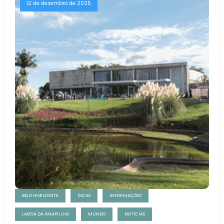
12 de dezembro de 2025
BELO HORIZONTE
DICAS
INFORMAÇÕES
LAGOA DA PAMPULHA
MUNDO
NOTÍCIAS