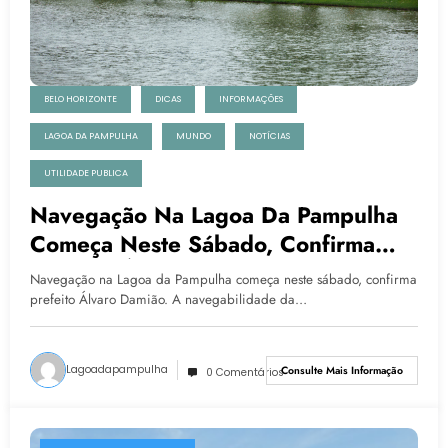
BELO HORIZONTE
DICAS
INFORMAÇÕES
LAGOA DA PAMPULHA
MUNDO
NOTÍCIAS
UTILIDADE PUBLICA
Navegação Na Lagoa Da Pampulha
Começa Neste Sábado, Confirma
Prefeito Álvaro Damião
Navegação na Lagoa da Pampulha começa neste sábado, confirma
prefeito Álvaro Damião. A navegabilidade da…
Lagoadapampulha
Consulte Mais Informação
0 Comentários