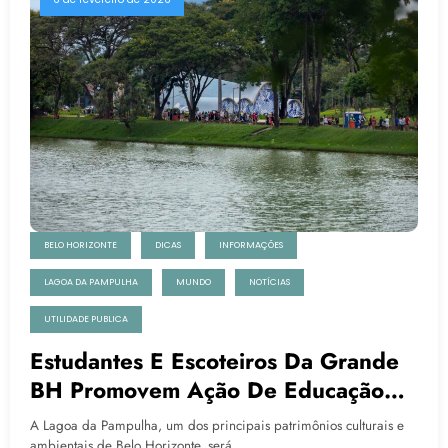
BELO HORIZONTE
DICAS
INFORMAÇÕES
LAGOA DA PAMPULHA
MUNDO
NOTÍCIAS
UTILIDADE PUBLICA
Estudantes E Escoteiros Da Grande
BH Promovem Ação De Educação
Ambiental Na Lagoa Da Pampulha
A Lagoa da Pampulha, um dos principais patrimônios culturais e
ambientais de Belo Horizonte, será…