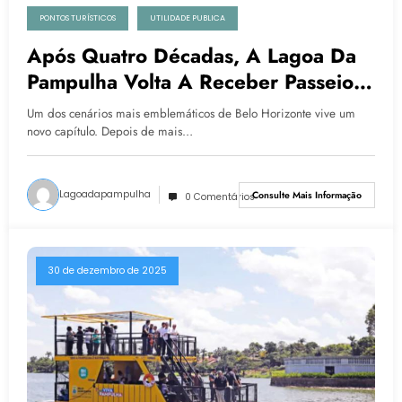
PONTOS TURÍSTICOS
UTILIDADE PUBLICA
Após Quatro Décadas, A Lagoa Da
Pampulha Volta A Receber Passeios
Turísticos Em Belo Horizonte
Um dos cenários mais emblemáticos de Belo Horizonte vive um
novo capítulo. Depois de mais…
Lagoadapampulha
Consulte Mais Informação
0 Comentários
30 de dezembro de 2025