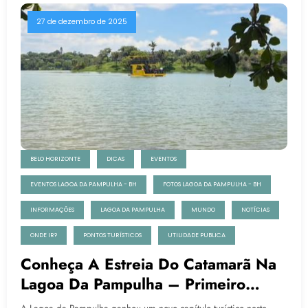
27 de dezembro de 2025
BELO HORIZONTE
DICAS
EVENTOS
EVENTOS LAGOA DA PAMPULHA - BH
FOTOS LAGOA DA PAMPULHA - BH
INFORMAÇÕES
LAGOA DA PAMPULHA
MUNDO
NOTÍCIAS
ONDE IR?
PONTOS TURÍSTICOS
UTILIDADE PUBLICA
Conheça A Estreia Do Catamarã Na
Lagoa Da Pampulha – Primeiro
Passeio