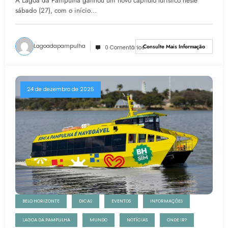
A Lagoa da Pampulha ganhou um novo capítulo turístico neste
sábado (27), com o início…
Lagoadapampulha
Consulte Mais Informação
0 Comentários
24 de dezembro de 2025
BELO HORIZONTE
DICAS
EVENTOS
INFORMAÇÕES
LAGOA DA PAMPULHA
MUNDO
NOTÍCIAS
ONDE IR?