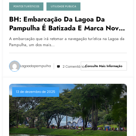
PONTOS TURÍSTICOS
UTILIDADE PUBLICA
BH: Embarcação Da Lagoa Da
Pampulha É Batizada E Marca Nova
Fase Do Turismo Na Capital
A embarcação que irá retomar a navegação turística na Lagoa da
Pampulha, um dos mais…
Lagoadapampulha
Consulte Mais Informação
2 Comentários
13 de dezembro de 2025