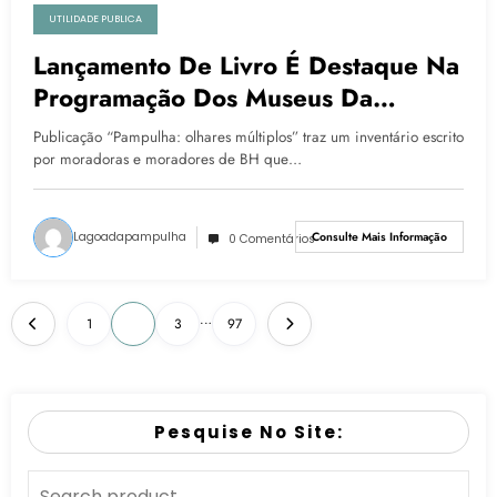
UTILIDADE PUBLICA
Lançamento De Livro É Destaque Na
Programação Dos Museus Da
Pampulha
Publicação “Pampulha: olhares múltiplos” traz um inventário escrito
por moradoras e moradores de BH que…
Lagoadapampulha
Consulte Mais Informação
0 Comentários
…
1
2
3
97
Pesquise No Site: