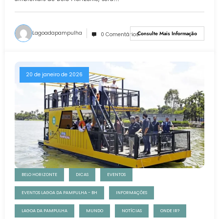
Lagoadapampulha
Consulte Mais Informação
0 Comentários
20 de janeiro de 2026
BELO HORIZONTE
DICAS
EVENTOS
EVENTOS LAGOA DA PAMPULHA - BH
INFORMAÇÕES
LAGOA DA PAMPULHA
MUNDO
NOTÍCIAS
ONDE IR?