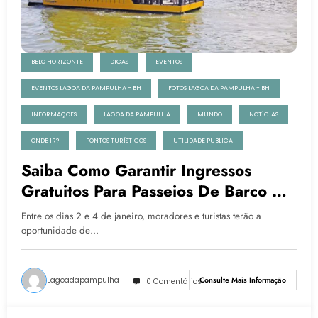
BELO HORIZONTE
DICAS
EVENTOS
EVENTOS LAGOA DA PAMPULHA - BH
FOTOS LAGOA DA PAMPULHA - BH
INFORMAÇÕES
LAGOA DA PAMPULHA
MUNDO
NOTÍCIAS
ONDE IR?
PONTOS TURÍSTICOS
UTILIDADE PUBLICA
Saiba Como Garantir Ingressos
Gratuitos Para Passeios De Barco Na
Lagoa Da Pampulha, Em BH
Entre os dias 2 e 4 de janeiro, moradores e turistas terão a
oportunidade de…
Lagoadapampulha
Consulte Mais Informação
0 Comentários