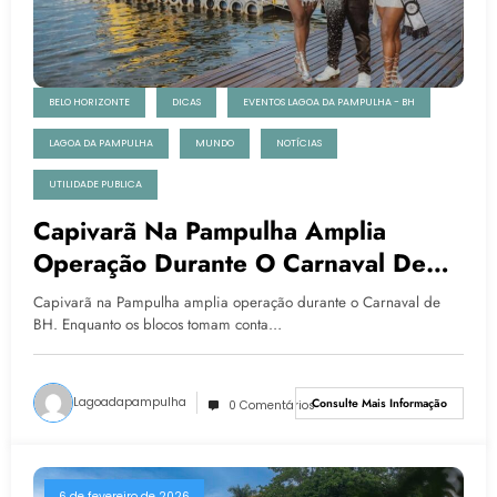
BELO HORIZONTE
DICAS
EVENTOS LAGOA DA PAMPULHA - BH
LAGOA DA PAMPULHA
MUNDO
NOTÍCIAS
UTILIDADE PUBLICA
Capivarã Na Pampulha Amplia
Operação Durante O Carnaval De
BH
Capivarã na Pampulha amplia operação durante o Carnaval de
BH. Enquanto os blocos tomam conta…
Lagoadapampulha
Consulte Mais Informação
0 Comentários
6 de fevereiro de 2026