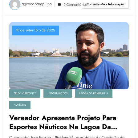
Lagoadapampulha
Consulte Mais Informação
0 Comentários
18 de setembro de 2025
BELO HORIZONTE
INFORMAÇÕES
LAGOA DA PAMPULHA
NOTÍCIAS
Vereador Apresenta Projeto Para
Esportes Náuticos Na Lagoa Da
Pampulha
O vereador José Ferreira (Podemos), presidente da Comissão de