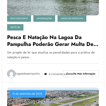
BELO HORIZONTE
INFORMAÇÕES
LAGOA DA PAMPULHA
NOTÍCIAS
Pesca E Natação Na Lagoa Da
Pampulha Poderão Gerar Multa De
Até R$ 1 Mil
Um projeto de lei que atualiza as penalidades para a prática de
natação e pesca…
Lagoadapampulha
Consulte Mais Informação
0 Comentários
15 de setembro de 2025