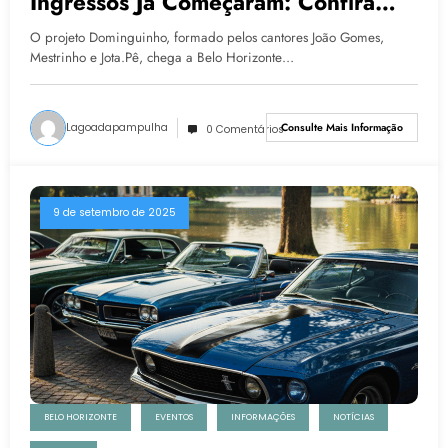
Ingressos Já Começaram: Confira
Tudo Sobre O Show
O projeto Dominguinho, formado pelos cantores João Gomes,
Mestrinho e Jota.Pê, chega a Belo Horizonte…
Lagoadapampulha
Consulte Mais Informação
0 Comentários
9 de setembro de 2025
BELO HORIZONTE
EVENTOS
INFORMAÇÕES
NOTÍCIAS