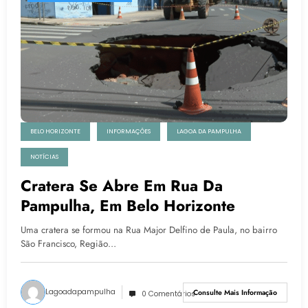
BELO HORIZONTE
INFORMAÇÕES
LAGOA DA PAMPULHA
NOTÍCIAS
Cratera Se Abre Em Rua Da
Pampulha, Em Belo Horizonte
Uma cratera se formou na Rua Major Delfino de Paula, no bairro
São Francisco, Região…
Lagoadapampulha
Consulte Mais Informação
0 Comentários