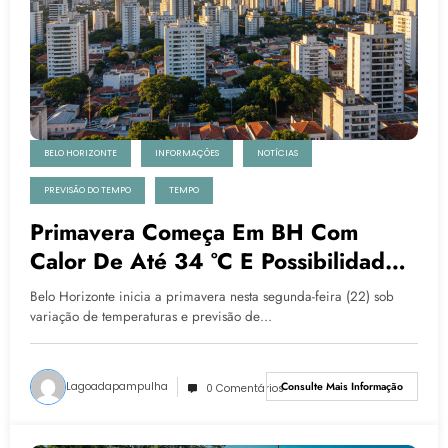
BELO HORIZONTE
INFORMAÇÕES
NOTÍCIAS
PREVISÃO DO TEMPO
TEMPO
Primavera Começa Em BH Com
Calor De Até 34 °C E Possibilidade
De Chuvas Isoladas
Belo Horizonte inicia a primavera nesta segunda-feira (22) sob
variação de temperaturas e previsão de…
Lagoadapampulha
Consulte Mais Informação
0 Comentários