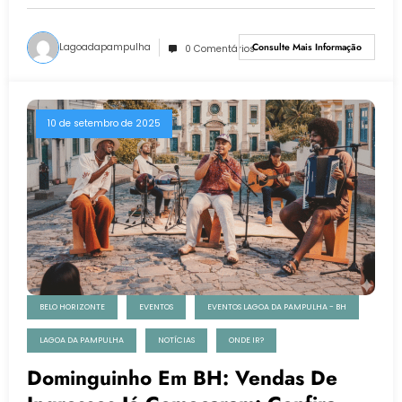
Lagoadapampulha
Consulte Mais Informação
0 Comentários
10 de setembro de 2025
BELO HORIZONTE
EVENTOS
EVENTOS LAGOA DA PAMPULHA - BH
LAGOA DA PAMPULHA
NOTÍCIAS
ONDE IR?
Dominguinho Em BH: Vendas De