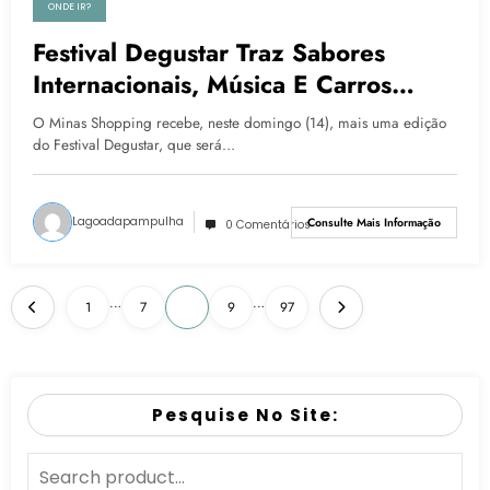
ONDE IR?
Festival Degustar Traz Sabores
Internacionais, Música E Carros
Antigos A BH Neste Domingo (14)
O Minas Shopping recebe, neste domingo (14), mais uma edição
do Festival Degustar, que será…
Lagoadapampulha
Consulte Mais Informação
0 Comentários
…
…
1
7
8
9
97
Pesquise No Site: