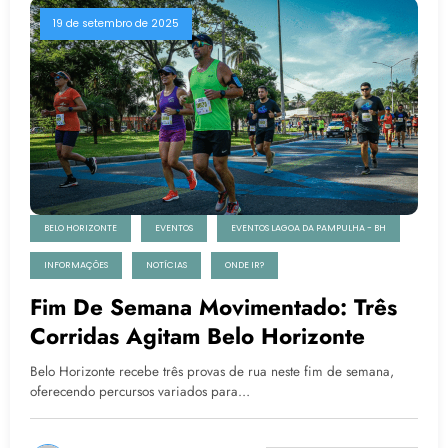
19 de setembro de 2025
BELO HORIZONTE
EVENTOS
EVENTOS LAGOA DA PAMPULHA - BH
INFORMAÇÕES
NOTÍCIAS
ONDE IR?
Fim De Semana Movimentado: Três
Corridas Agitam Belo Horizonte
Belo Horizonte recebe três provas de rua neste fim de semana,
oferecendo percursos variados para…