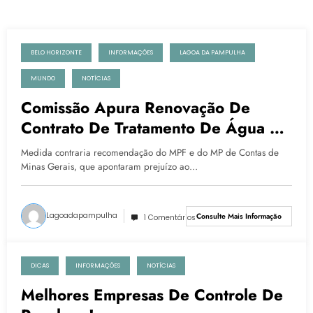
BELO HORIZONTE
INFORMAÇÕES
LAGOA DA PAMPULHA
27 de outubro de 2022
MUNDO
NOTÍCIAS
Comissão Apura Renovação De
Contrato De Tratamento De Água Da
Lagoa Da Pampulha
Medida contraria recomendação do MPF e do MP de Contas de
Minas Gerais, que apontaram prejuízo ao…
Lagoadapampulha
Consulte Mais Informação
1 Comentários
DICAS
INFORMAÇÕES
NOTÍCIAS
25 de outubro de 2022
Melhores Empresas De Controle De