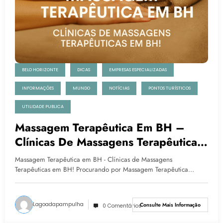
BELO HORIZONTE
DICAS
EMPRESAS ESPECIALIZADAS
INFORMAÇÕES
MUNDO
NOTÍCIAS
PONTOS TURÍSTICOS
UTILIDADE PUBLICA
Massagem Terapêutica Em BH –
Clínicas De Massagens Terapêuticas
Em BH!
Massagem Terapêutica em BH - Clínicas de Massagens
Terapêuticas em BH! Procurando por Massagem Terapêutica…
Lagoadapampulha
Consulte Mais Informação
0 Comentários