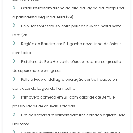
Obras interditam trecho da orla da Lagoa da Pampulha
a partir desta segunda-feira (29)
Belo Horizonte terá sol entre poucas nuvens nesta sexta-
feira (26)
Região do Barreiro, em BH, ganha nova linha de ônibus
sem tarifa
Prefeitura de Belo Horizonte oferece tratamento gratuito
de esporotricose em gatos
Polícia Federal deflagra operação contra fraudes em
contratos da Lagoa da Pampulha
Primavera começa em BH com calor de até 34 °C e
possibilidade de chuvas isoladas
Fim de semana movimentado: três corridas agitam Belo
Horizonte
Vereador apresenta projeto para esportes náuticos na