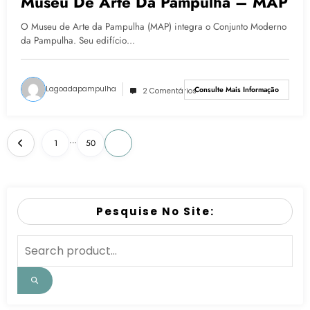
Museu De Arte Da Pampulha – MAP
O Museu de Arte da Pampulha (MAP) integra o Conjunto Moderno
da Pampulha. Seu edifício…
Lagoadapampulha
Consulte Mais Informação
2 Comentários
…
1
50
51
Pesquise No Site: