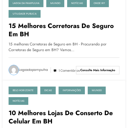
LAGOA DA PAMPULHA
MUNDO
NOTÍCIAS
ONDE IR?
UTILIDADE PUBLICA
15 Melhores Corretoras De Seguro
Em BH
15 melhores Corretoras de Seguro em BH - Procurando por
Corretoras de Seguro em BH? Vamos…
Lagoadapampulha
Consulte Mais Informação
1 Comentários
BELO HORIZONTE
DICAS
INFORMAÇÕES
MUNDO
7 de fevereiro de 2022
NOTÍCIAS
10 Melhores Lojas De Conserto De
Celular Em BH