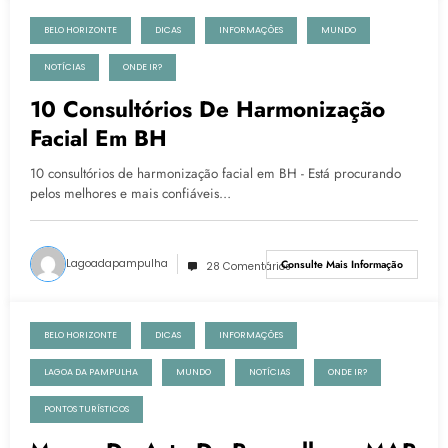
BELO HORIZONTE
DICAS
INFORMAÇÕES
MUNDO
8 de outubro de 2021
NOTÍCIAS
ONDE IR?
10 Consultórios De Harmonização
Facial Em BH
10 consultórios de harmonização facial em BH - Está procurando
pelos melhores e mais confiáveis…
Lagoadapampulha
Consulte Mais Informação
28 Comentários
BELO HORIZONTE
DICAS
INFORMAÇÕES
29 de abril de 2018
LAGOA DA PAMPULHA
MUNDO
NOTÍCIAS
ONDE IR?
PONTOS TURÍSTICOS