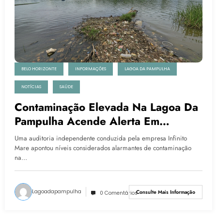
BELO HORIZONTE
INFORMAÇÕES
LAGOA DA PAMPULHA
NOTÍCIAS
SAÚDE
Contaminação Elevada Na Lagoa Da
Pampulha Acende Alerta Em
Auditoria Independente
Uma auditoria independente conduzida pela empresa Infinito
Mare apontou níveis considerados alarmantes de contaminação
na…
Lagoadapampulha
Consulte Mais Informação
0 Comentários