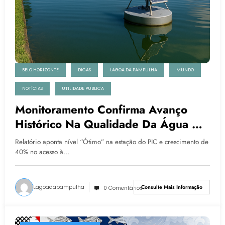
BELO HORIZONTE
DICAS
LAGOA DA PAMPULHA
MUNDO
NOTÍCIAS
UTILIDADE PUBLICA
Monitoramento Confirma Avanço
Histórico Na Qualidade Da Água Da
Lagoa Da Pampulha
Relatório aponta nível “Ótimo” na estação do PIC e crescimento de
40% no acesso à…
Lagoadapampulha
Consulte Mais Informação
0 Comentários