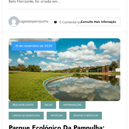
Belo Horizonte, foi criada em…
Lagoadapampulha
Consulte Mais Informação
0 Comentários
18 de novembro de 2025
BELO HORIZONTE
DICAS
INFORMAÇÕES
LAGOA DA PAMPULHA
NOTÍCIAS
PONTOS TURÍSTICOS
Parque Ecológico Da Pampulha: