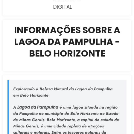
DIGITAL
INFORMAÇÕES SOBRE A
LAGOA DA PAMPULHA -
BELO HORIZONTE
Explorando a Beleza Natural da Lagoa da Pampulha
em Belo Horizonte
A
Lagoa da Pampulha
é uma lagoa situada na região
da Pampulha no município de Belo Horizonte no Estado
de Minas Gerais. Belo Horizonte, a capital do estado de
Minas Gerais, é uma cidade repleta de atrações
culturais e naturais. Entre os tesouros naturais da