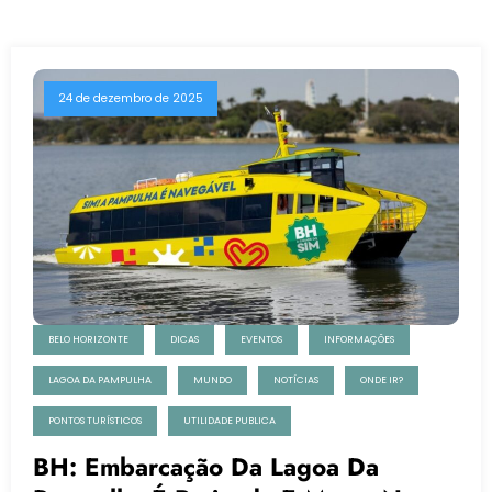
24 de dezembro de 2025
BELO HORIZONTE
DICAS
EVENTOS
INFORMAÇÕES
LAGOA DA PAMPULHA
MUNDO
NOTÍCIAS
ONDE IR?
PONTOS TURÍSTICOS
UTILIDADE PUBLICA
BH: Embarcação Da Lagoa Da