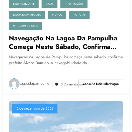
BELO HORIZONTE
DICAS
INFORMAÇÕES
LAGOA DA PAMPULHA
MUNDO
NOTÍCIAS
UTILIDADE PUBLICA
Navegação Na Lagoa Da Pampulha
Começa Neste Sábado, Confirma
Prefeito Álvaro Damião
Navegação na Lagoa da Pampulha começa neste sábado, confirma
prefeito Álvaro Damião. A navegabilidade da…
Lagoadapampulha
Consulte Mais Informação
0 Comentários
12 de dezembro de 2025