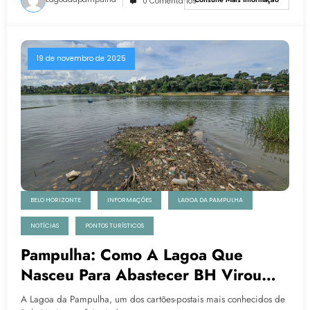
0 Comentários
19 de novembro de 2025
BELO HORIZONTE
INFORMAÇÕES
LAGOA DA PAMPULHA
NOTÍCIAS
PONTOS TURÍSTICOS
Pampulha: Como A Lagoa Que
Nasceu Para Abastecer BH Virou
Símbolo De Descaso Ambiental
A Lagoa da Pampulha, um dos cartões-postais mais conhecidos de