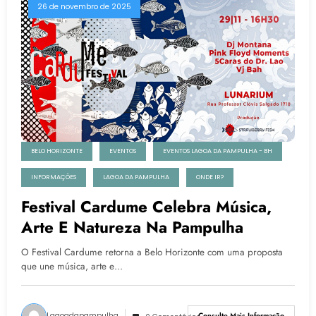
26 de novembro de 2025
BELO HORIZONTE
EVENTOS
EVENTOS LAGOA DA PAMPULHA - BH
INFORMAÇÕES
LAGOA DA PAMPULHA
ONDE IR?
Festival Cardume Celebra Música,
Arte E Natureza Na Pampulha
O Festival Cardume retorna a Belo Horizonte com uma proposta
que une música, arte e…
Lagoadapampulha
Consulte Mais Informação