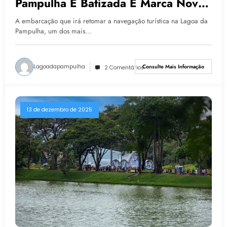
Pampulha É Batizada E Marca Nova
Fase Do Turismo Na Capital
A embarcação que irá retomar a navegação turística na Lagoa da
Pampulha, um dos mais…
Lagoadapampulha
Consulte Mais Informação
2 Comentários
13 de dezembro de 2025