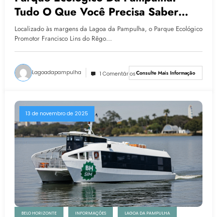
Tudo O Que Você Precisa Saber
Antes De Visitar
Localizado às margens da Lagoa da Pampulha, o Parque Ecológico
Promotor Francisco Lins do Rêgo…
Lagoadapampulha
Consulte Mais Informação
1 Comentários
13 de novembro de 2025
BELO HORIZONTE
INFORMAÇÕES
LAGOA DA PAMPULHA