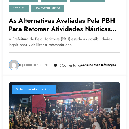
NOTÍCIAS
PONTOS TURÍSTICOS
As Alternativas Avaliadas Pela PBH
Para Retomar Atividades Náuticas
Na Lagoa Da Pampulha
A Prefeitura de Belo Horizonte (PBH) estuda as possibilidades
legais para viabilizar a retomada das…
Lagoadapampulha
Consulte Mais Informação
0 Comentários
12 de novembro de 2025