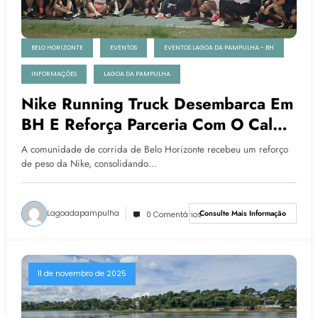
BELO HORIZONTE
EVENTOS
EVENTOS LAGOA DA PAMPULHA - BH
INFORMAÇÕES
LAGOA DA PAMPULHA
Nike Running Truck Desembarca Em
BH E Reforça Parceria Com O Calma
Clima Na Pista
A comunidade de corrida de Belo Horizonte recebeu um reforço
de peso da Nike, consolidando…
Lagoadapampulha
Consulte Mais Informação
0 Comentários
11 de novembro de 2025