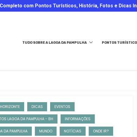
ompleto com Pontos Turísticos, História, Fotos e Dicas In
TUDO SOBRE A LAGOA DA PAMPULHA
PONTOS TURÍSTICO
 HORIZONTE
DICAS
EVENTOS
TOS LAGOA DA PAMPULHA - BH
INFORMAÇÕES
A DA PAMPULHA
MUNDO
NOTÍCIAS
ONDE IR?