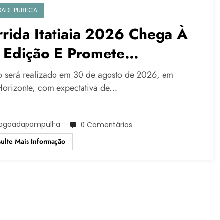
IDADE PUBLICA
rida Itatiaia 2026 Chega À
 Edição E Promete
vimentar A Nova Praça Da
o será realizado em 30 de agosto de 2026, em
mpulha
Horizonte, com expectativa de…
agoadapampulha
0 Comentários
ulte Mais Informação