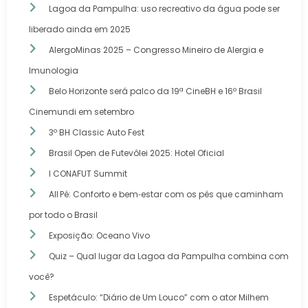
Lagoa da Pampulha: uso recreativo da água pode ser
liberado ainda em 2025
AlergoMinas 2025 – Congresso Mineiro de Alergia e
Imunologia
Belo Horizonte será palco da 19ª CineBH e 16º Brasil
Cinemundi em setembro
3º BH Classic Auto Fest
Brasil Open de Futevôlei 2025: Hotel Oficial
I CONAFUT Summit
All Pé: Conforto e bem‑estar com os pés que caminham
por todo o Brasil
Exposição: Oceano Vivo
Quiz – Qual lugar da Lagoa da Pampulha combina com
você?
Espetáculo: “Diário de Um Louco” com o ator Milhem