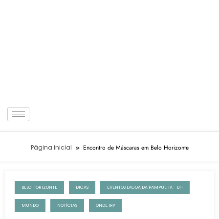
Página inicial
Encontro de Máscaras em Belo Horizonte
BELO HORIZONTE
DICAS
EVENTOS LAGOA DA PAMPULHA - BH
14 de setembro de 2022
MUNDO
NOTÍCIAS
ONDE IR?