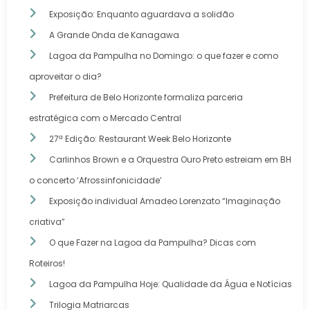
Exposição: Enquanto aguardava a solidão
A Grande Onda de Kanagawa
Lagoa da Pampulha no Domingo: o que fazer e como
aproveitar o dia?
Prefeitura de Belo Horizonte formaliza parceria
estratégica com o Mercado Central
27ª Edição: Restaurant Week Belo Horizonte
Carlinhos Brown e a Orquestra Ouro Preto estreiam em BH
o concerto ‘Afrossinfonicidade’
Exposição individual Amadeo Lorenzato “Imaginação
criativa”
O que Fazer na Lagoa da Pampulha? Dicas com
Roteiros!
Lagoa da Pampulha Hoje: Qualidade da Água e Notícias
Trilogia Matriarcas