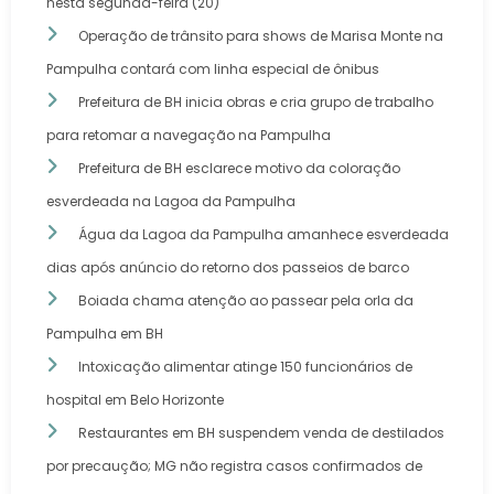
nesta segunda-feira (20)
Operação de trânsito para shows de Marisa Monte na
Pampulha contará com linha especial de ônibus
Prefeitura de BH inicia obras e cria grupo de trabalho
para retomar a navegação na Pampulha
Prefeitura de BH esclarece motivo da coloração
esverdeada na Lagoa da Pampulha
Água da Lagoa da Pampulha amanhece esverdeada
dias após anúncio do retorno dos passeios de barco
Boiada chama atenção ao passear pela orla da
Pampulha em BH
Intoxicação alimentar atinge 150 funcionários de
hospital em Belo Horizonte
Restaurantes em BH suspendem venda de destilados
por precaução; MG não registra casos confirmados de