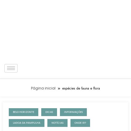
Página inicial
espécies de fauna e flora
BELO HORIZONTE
DICAS
INFORMAÇÕES
28 de junho de 2023
LAGOA DA PAMPULHA
NOTÍCIAS
ONDE IR?