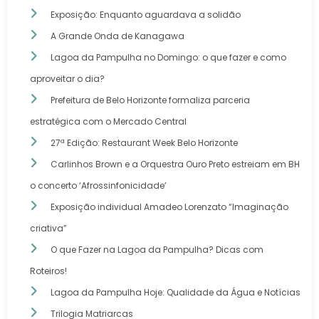
Exposição: Enquanto aguardava a solidão
A Grande Onda de Kanagawa
Lagoa da Pampulha no Domingo: o que fazer e como
aproveitar o dia?
Prefeitura de Belo Horizonte formaliza parceria
estratégica com o Mercado Central
27ª Edição: Restaurant Week Belo Horizonte
Carlinhos Brown e a Orquestra Ouro Preto estreiam em BH
o concerto ‘Afrossinfonicidade’
Exposição individual Amadeo Lorenzato “Imaginação
criativa”
O que Fazer na Lagoa da Pampulha? Dicas com
Roteiros!
Lagoa da Pampulha Hoje: Qualidade da Água e Notícias
Trilogia Matriarcas