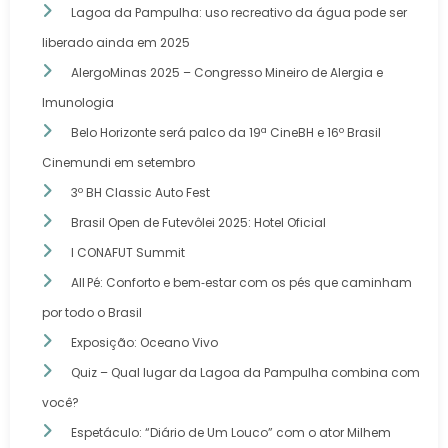
Lagoa da Pampulha: uso recreativo da água pode ser
liberado ainda em 2025
AlergoMinas 2025 – Congresso Mineiro de Alergia e
Imunologia
Belo Horizonte será palco da 19ª CineBH e 16º Brasil
Cinemundi em setembro
3º BH Classic Auto Fest
Brasil Open de Futevôlei 2025: Hotel Oficial
I CONAFUT Summit
All Pé: Conforto e bem‑estar com os pés que caminham
por todo o Brasil
Exposição: Oceano Vivo
Quiz – Qual lugar da Lagoa da Pampulha combina com
você?
Espetáculo: “Diário de Um Louco” com o ator Milhem