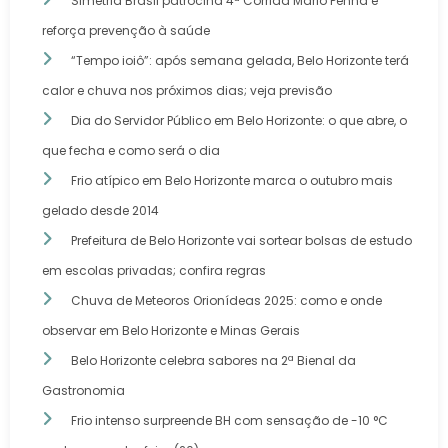
Simetria Brasil patrocina 4ª Corrida Mário Penna e
reforça prevenção à saúde
“Tempo ioiô”: após semana gelada, Belo Horizonte terá
calor e chuva nos próximos dias; veja previsão
Dia do Servidor Público em Belo Horizonte: o que abre, o
que fecha e como será o dia
Frio atípico em Belo Horizonte marca o outubro mais
gelado desde 2014
Prefeitura de Belo Horizonte vai sortear bolsas de estudo
em escolas privadas; confira regras
Chuva de Meteoros Orionídeas 2025: como e onde
observar em Belo Horizonte e Minas Gerais
Belo Horizonte celebra sabores na 2ª Bienal da
Gastronomia
Frio intenso surpreende BH com sensação de -10 °C