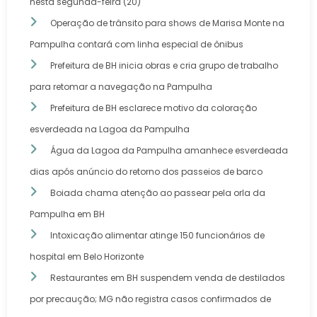
nesta segunda-feira (20)
Operação de trânsito para shows de Marisa Monte na
Pampulha contará com linha especial de ônibus
Prefeitura de BH inicia obras e cria grupo de trabalho
para retomar a navegação na Pampulha
Prefeitura de BH esclarece motivo da coloração
esverdeada na Lagoa da Pampulha
Água da Lagoa da Pampulha amanhece esverdeada
dias após anúncio do retorno dos passeios de barco
Boiada chama atenção ao passear pela orla da
Pampulha em BH
Intoxicação alimentar atinge 150 funcionários de
hospital em Belo Horizonte
Restaurantes em BH suspendem venda de destilados
por precaução; MG não registra casos confirmados de