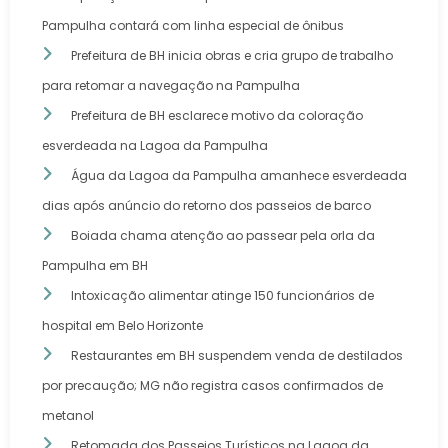
Pampulha contará com linha especial de ônibus
Prefeitura de BH inicia obras e cria grupo de trabalho
para retomar a navegação na Pampulha
Prefeitura de BH esclarece motivo da coloração
esverdeada na Lagoa da Pampulha
Água da Lagoa da Pampulha amanhece esverdeada
dias após anúncio do retorno dos passeios de barco
Boiada chama atenção ao passear pela orla da
Pampulha em BH
Intoxicação alimentar atinge 150 funcionários de
hospital em Belo Horizonte
Restaurantes em BH suspendem venda de destilados
por precaução; MG não registra casos confirmados de
metanol
Retomada dos Passeios Turísticos na Lagoa da