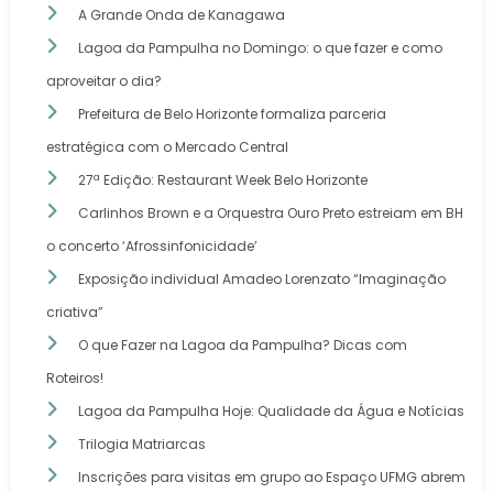
A Grande Onda de Kanagawa
Lagoa da Pampulha no Domingo: o que fazer e como
aproveitar o dia?
Prefeitura de Belo Horizonte formaliza parceria
estratégica com o Mercado Central
27ª Edição: Restaurant Week Belo Horizonte
Carlinhos Brown e a Orquestra Ouro Preto estreiam em BH
o concerto ‘Afrossinfonicidade’
Exposição individual Amadeo Lorenzato “Imaginação
criativa”
O que Fazer na Lagoa da Pampulha? Dicas com
Roteiros!
Lagoa da Pampulha Hoje: Qualidade da Água e Notícias
Trilogia Matriarcas
Inscrições para visitas em grupo ao Espaço UFMG abrem