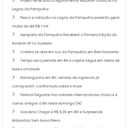
Projeto de lei busca regulamentar esportes náuticos na
Lagoa da Pampulha
Pesca e natação na Lagoa da Pampulha poderão gerar
multa de até R$ 1 mil
Aeroporto da Pampulha Receberá a Primeira Edição do
Aviation XP no Sudeste
Cratera se abre em rua da Pampulha, em Belo Horizonte
Tempo seco persiste em BH e capital segue em alerta de
baixa umidade
Dominguinho em BH: vendas de ingressos já
começaram: confira tudo sobre o show
Festival Degustar traz sabores internacionais, música e
carros antigos a BH neste domingo (14)
Gasolina Chega a R$ 6,39 em BH e Surpreende
Motoristas Sem Aviso Prévio