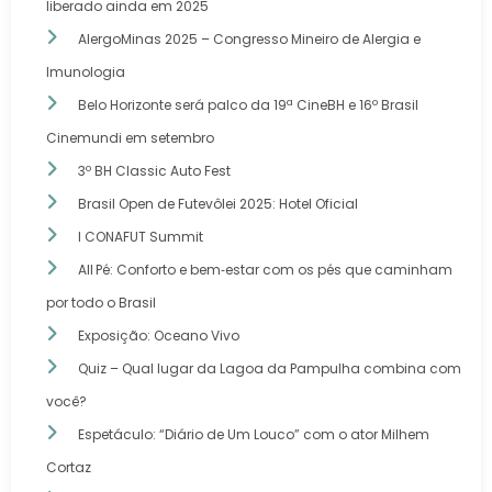
liberado ainda em 2025
AlergoMinas 2025 – Congresso Mineiro de Alergia e
Imunologia
Belo Horizonte será palco da 19ª CineBH e 16º Brasil
Cinemundi em setembro
3º BH Classic Auto Fest
Brasil Open de Futevôlei 2025: Hotel Oficial
I CONAFUT Summit
All Pé: Conforto e bem‑estar com os pés que caminham
por todo o Brasil
Exposição: Oceano Vivo
Quiz – Qual lugar da Lagoa da Pampulha combina com
você?
Espetáculo: “Diário de Um Louco” com o ator Milhem
Cortaz