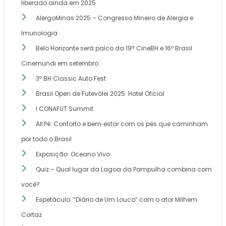
liberado ainda em 2025
AlergoMinas 2025 – Congresso Mineiro de Alergia e
Imunologia
Belo Horizonte será palco da 19ª CineBH e 16º Brasil
Cinemundi em setembro
3º BH Classic Auto Fest
Brasil Open de Futevôlei 2025: Hotel Oficial
I CONAFUT Summit
All Pé: Conforto e bem‑estar com os pés que caminham
por todo o Brasil
Exposição: Oceano Vivo
Quiz – Qual lugar da Lagoa da Pampulha combina com
você?
Espetáculo: “Diário de Um Louco” com o ator Milhem
Cortaz