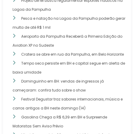
Projeto de lei busca regulamentar esportes náuticos na
Lagoa da Pampulha
Pesca e natação na Lagoa da Pampulha poderão gerar
multa de até R$ 1 mil
Aeroporto da Pampulha Receberá a Primeira Edição do
Aviation XP no Sudeste
Cratera se abre em rua da Pampulha, em Belo Horizonte
Tempo seco persiste em BH e capital segue em alerta de
baixa umidade
Dominguinho em BH: vendas de ingressos já
começaram: confira tudo sobre o show
Festival Degustar traz sabores internacionais, música e
carros antigos a BH neste domingo (14)
Gasolina Chega a R$ 6,39 em BH e Surpreende
Motoristas Sem Aviso Prévio