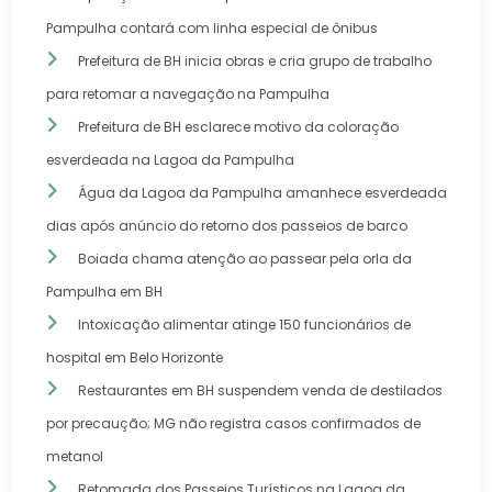
Pampulha contará com linha especial de ônibus
Prefeitura de BH inicia obras e cria grupo de trabalho
para retomar a navegação na Pampulha
Prefeitura de BH esclarece motivo da coloração
esverdeada na Lagoa da Pampulha
Água da Lagoa da Pampulha amanhece esverdeada
dias após anúncio do retorno dos passeios de barco
Boiada chama atenção ao passear pela orla da
Pampulha em BH
Intoxicação alimentar atinge 150 funcionários de
hospital em Belo Horizonte
Restaurantes em BH suspendem venda de destilados
por precaução; MG não registra casos confirmados de
metanol
Retomada dos Passeios Turísticos na Lagoa da