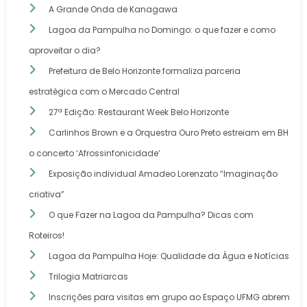
A Grande Onda de Kanagawa
Lagoa da Pampulha no Domingo: o que fazer e como
aproveitar o dia?
Prefeitura de Belo Horizonte formaliza parceria
estratégica com o Mercado Central
27ª Edição: Restaurant Week Belo Horizonte
Carlinhos Brown e a Orquestra Ouro Preto estreiam em BH
o concerto ‘Afrossinfonicidade’
Exposição individual Amadeo Lorenzato “Imaginação
criativa”
O que Fazer na Lagoa da Pampulha? Dicas com
Roteiros!
Lagoa da Pampulha Hoje: Qualidade da Água e Notícias
Trilogia Matriarcas
Inscrições para visitas em grupo ao Espaço UFMG abrem