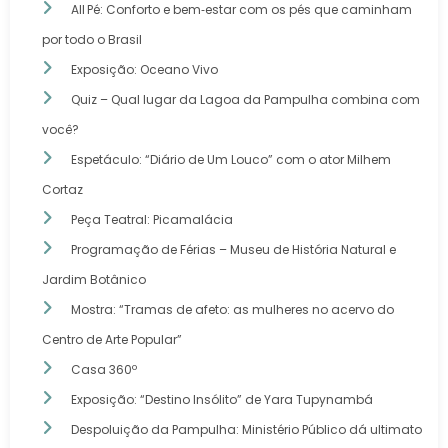
All Pé: Conforto e bem‑estar com os pés que caminham
por todo o Brasil
Exposição: Oceano Vivo
Quiz – Qual lugar da Lagoa da Pampulha combina com
você?
Espetáculo: “Diário de Um Louco” com o ator Milhem
Cortaz
Peça Teatral: Picamalácia
Programação de Férias – Museu de História Natural e
Jardim Botânico
Mostra: “Tramas de afeto: as mulheres no acervo do
Centro de Arte Popular”
Casa 360º
Exposição: “Destino Insólito” de Yara Tupynambá
Despoluição da Pampulha: Ministério Público dá ultimato