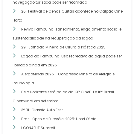
navegação turística pode ser retomada
26º Festival de Cenas Curtas acontece no Galpão Cine
Horto
Reviva Pampulha: saneamento, engajamento social e
sustentabilidade na recuperação da lagoa
29ª Jornada Mineira de Cirurgia Plástica 2025
Lagoa da Pampulha: uso recreativo da água pode ser
liberado ainda em 2025
AlergoMinas 2025 – Congresso Mineiro de Alergia e
Imunologia
Belo Horizonte será palco da 19ª CineBH e 16º Brasil
Cinemundi em setembro
3º BH Classic Auto Fest
Brasil Open de Futevôlei 2025: Hotel Oficial
I CONAFUT Summit