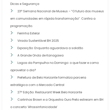
Dicas e Segurança
23ª Semana Nacional de Museus – “O futuro dos museus
em comunidades em rápida transformação”. Confira a
programação.
Feirinha Estelar
Virada Sustentável BH 2025
Exposição: Enquanto aguardava a solidão
A Grande Onda de Kanagawa
Lagoa da Pampulha no Domingo: o que fazer e como
aproveitar o dia?
Prefeitura de Belo Horizonte formaliza parceria
estratégica com o Mercado Central
27ª Edição: Restaurant Week Belo Horizonte
Carlinhos Brown e a Orquestra Ouro Preto estreiam em BH
o concerto ‘Afrossinfonicidade’