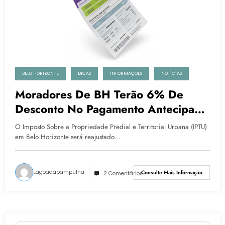
BELO HORIZONTE
DICAS
INFORMAÇÕES
NOTÍCIAS
Moradores De BH Terão 6% De
Desconto No Pagamento Antecipado
Do IPTU 2023, Confira!
O Imposto Sobre a Propriedade Predial e Territorial Urbana (IPTU)
em Belo Horizonte será reajustado…
Lagoadapampulha
Consulte Mais Informação
2 Comentários