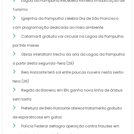
Lagoa da Pampulha Receberá Primeira Embarcação de
Turismo
Igrejinha da Pampulha celebra Dia de São Francisco
com programação dedicada ao meio ambiente
Catamarã gratuito vai circular na Lagoa da Pampulha
por três meses
Obras interditam trecho da orla da Lagoa da Pampulha
a partir desta segunda-feira (29)
Belo Horizonte terá sol entre poucas nuvens nesta sexta-
feira (26)
Região do Barreiro, em BH, ganha nova linha de ônibus
sem tarifa
Prefeitura de Belo Horizonte oferece tratamento gratuito
de esporotricose em gatos
Polícia Federal deflagra operação contra fraudes em