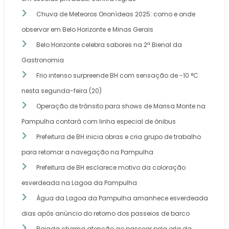
Chuva de Meteoros Orionídeas 2025: como e onde
observar em Belo Horizonte e Minas Gerais
Belo Horizonte celebra sabores na 2ª Bienal da
Gastronomia
Frio intenso surpreende BH com sensação de -10 °C
nesta segunda-feira (20)
Operação de trânsito para shows de Marisa Monte na
Pampulha contará com linha especial de ônibus
Prefeitura de BH inicia obras e cria grupo de trabalho
para retomar a navegação na Pampulha
Prefeitura de BH esclarece motivo da coloração
esverdeada na Lagoa da Pampulha
Água da Lagoa da Pampulha amanhece esverdeada
dias após anúncio do retorno dos passeios de barco
Boiada chama atenção ao passear pela orla da