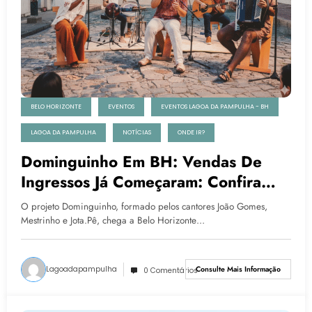
BELO HORIZONTE
EVENTOS
EVENTOS LAGOA DA PAMPULHA - BH
LAGOA DA PAMPULHA
NOTÍCIAS
ONDE IR?
Dominguinho Em BH: Vendas De
Ingressos Já Começaram: Confira
Tudo Sobre O Show
O projeto Dominguinho, formado pelos cantores João Gomes,
Mestrinho e Jota.Pê, chega a Belo Horizonte…
Lagoadapampulha
Consulte Mais Informação
0 Comentários