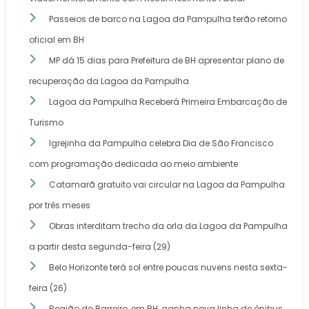
Passeios de barco na Lagoa da Pampulha terão retorno
oficial em BH
MP dá 15 dias para Prefeitura de BH apresentar plano de
recuperação da Lagoa da Pampulha
Lagoa da Pampulha Receberá Primeira Embarcação de
Turismo
Igrejinha da Pampulha celebra Dia de São Francisco
com programação dedicada ao meio ambiente
Catamarã gratuito vai circular na Lagoa da Pampulha
por três meses
Obras interditam trecho da orla da Lagoa da Pampulha
a partir desta segunda-feira (29)
Belo Horizonte terá sol entre poucas nuvens nesta sexta-
feira (26)
Região do Barreiro, em BH, ganha nova linha de ônibus