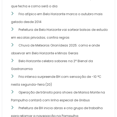
que fecha e como será o dia
Frio atípico em Belo Horizonte marca o outubro mais
gelado desde 2014
Prefeitura de Belo Horizonte vai sortear bolsas de estudo
em escolas privadas; confira regras
Chuva de Meteoros Orionídeas 2025: como e onde
observar em Belo Horizonte e Minas Gerais
Belo Horizonte celebra sabores na 2ª Bienal da
Gastronomia
Frio intenso surpreende BH com sensação de -10 °C
nesta segunda-feira (20)
Operação de trânsito para shows de Marisa Monte na
Pampulha contará com linha especial de ônibus
Prefeitura de BH inicia obras e cria grupo de trabalho
para retomar a navegação na Pampulha