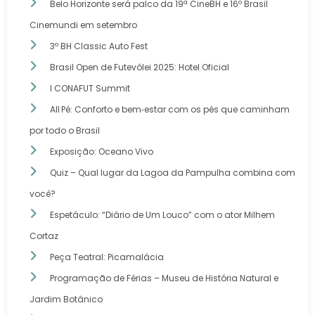
Belo Horizonte será palco da 19ª CineBH e 16º Brasil
Cinemundi em setembro
3º BH Classic Auto Fest
Brasil Open de Futevôlei 2025: Hotel Oficial
I CONAFUT Summit
All Pé: Conforto e bem‑estar com os pés que caminham
por todo o Brasil
Exposição: Oceano Vivo
Quiz – Qual lugar da Lagoa da Pampulha combina com
você?
Espetáculo: “Diário de Um Louco” com o ator Milhem
Cortaz
Peça Teatral: Picamalácia
Programação de Férias – Museu de História Natural e
Jardim Botânico