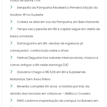
multa de até R$ 1 mil
Aeroporto da Pampulha Receberá a Primeira Edição do
Aviation XP no Sudeste
Cratera se abre em rua da Pampulha, em Belo Horizonte
Tempo seco persiste em BH e capital segue em alerta de
baixa umidade
Dominguinho em BH: vendas de ingressos já
começaram: confira tudo sobre o show
Festival Degustar traz sabores internacionais, música e
carros antigos a BH neste domingo (14)
Gasolina Chega a R$ 6,39 em BH e Surpreende
Motoristas Sem Aviso Prévio
Mineirão completa 60 anos: a história por trás da
divisão das torcidas em clássicos – Atlético x Cruzeiro
IFMG confirma implantação de campus no Barreiro em