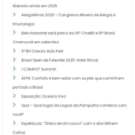
liberado ainda em 2025
AlergoMinas 2025 – Congresso Mineiro de Alergia e
Imunologia
Belo Horizonte será palco da 19ª CineBH e 16º Brasil
Cinemundi em setembro
3º BH Classic Auto Fest
Brasil Open de Futevôlei 2025: Hotel Oficial
I CONAFUT Summit
All Pé: Conforto e bem‑estar com os pés que caminham
por todo o Brasil
Exposição: Oceano Vivo
Quiz – Qual lugar da Lagoa da Pampulha combina com
você?
Espetáculo: “Diário de Um Louco” com o ator Milhem
Cortaz