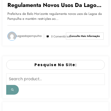
Regulamenta Novos Usos Da Lagoa
Da Pampulha E Mantém Restrições
Prefeitura de Belo Horizonte regulamenta novos usos da Lagoa da
Ao Contato Com A Água
Pampulha e mantém restrições ao…
Lagoadapampulha
Consulte Mais Informação
0 Comentários
Pesquise No Site: