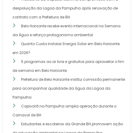
despoluição da Lagoa da Pampulha após renovação de
contrato com a Prefeitura de BH
Belo Horizonte recebe evento internacional na Semana
da Água e reforça protagonismo ambiental
Quanto Custa Instalar Energia Solar em Belo Horizonte
em 2026?
5 programas ao ar livre e gratuitos para aproveitar o fim
de semana em Belo Horizonte
Prefeitura de Belo Horizonte institui comissão permanente
para acompanhar qualidade da água da Lagoa da
Pampulha
Capivarã na Pampulha amplia operação durante o
Carnaval de BH
Estudantes e escoteiros da Grande BH promovem ação
de educação ambiental na Lagoa da Pampulha