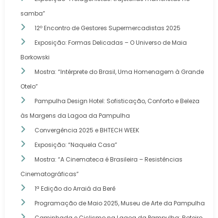
samba”
12º Encontro de Gestores Supermercadistas 2025
Exposição: Formas Delicadas – O Universo de Maia
Borkowski
Mostra: “Intérprete do Brasil, Uma Homenagem à Grande
Otelo”
Pampulha Design Hotel: Sofisticação, Conforto e Beleza
às Margens da Lagoa da Pampulha
Convergência 2025 e BHTECH WEEK
Exposição: “Naquela Casa”
Mostra: “A Cinemateca é Brasileira – Resistências
Cinematográficas”
1ª Edição do Arraiá da Berê
Programação de Maio 2025, Museu de Arte da Pampulha
Caminhada e Ciclismo na Lagoa da Pampulha: Roteiro,