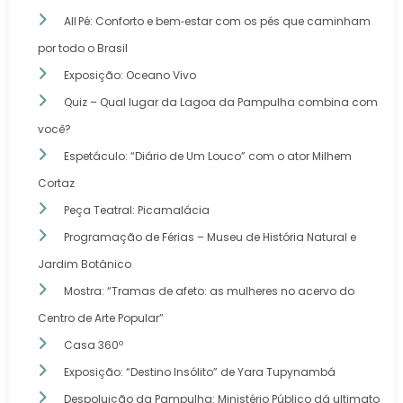
All Pé: Conforto e bem‑estar com os pés que caminham
por todo o Brasil
Exposição: Oceano Vivo
Quiz – Qual lugar da Lagoa da Pampulha combina com
você?
Espetáculo: “Diário de Um Louco” com o ator Milhem
Cortaz
Peça Teatral: Picamalácia
Programação de Férias – Museu de História Natural e
Jardim Botânico
Mostra: “Tramas de afeto: as mulheres no acervo do
Centro de Arte Popular”
Casa 360º
Exposição: “Destino Insólito” de Yara Tupynambá
Despoluição da Pampulha: Ministério Público dá ultimato