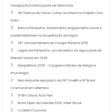
navegação turística pode ser retomada
26º Festival de Cenas Curtas acontece no Galpão Cine
Horto
Reviva Pampulha: saneamento, engajamento social e
sustentabilidade na recuperação da lagoa
29ª Jornada Mineira de Cirurgia Plástica 2025
Lagoa da Pampulha: uso recreativo da água pode ser
liberado ainda em 2025
AlergoMinas 2025 – Congresso Mineiro de Alergia e
Imunologia
Belo Horizonte será palco da 19ª CineBH e 16º Brasil
Cinemundi em setembro
3º BH Classic Auto Fest
Brasil Open de Futevôlei 2025: Hotel Oficial
I CONAFUT Summit