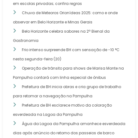
em escolas privadas; confira regras
Chuva de Meteoros Orionídeas 2025: como e onde
observar em Belo Horizonte e Minas Gerais
Belo Horizonte celebra sabores na 2ª Bienal da
Gastronomia
Frio intenso surpreende BH com sensação de -10 °C
nesta segunda-feira (20)
Operação de trânsito para shows de Marisa Monte na
Pampulha contará com linha especial de ônibus
Prefeitura de BH inicia obras e cria grupo de trabalho
para retomar a navegação na Pampulha
Prefeitura de BH esclarece motivo da coloração
esverdeada na Lagoa da Pampulha
Água da Lagoa da Pampulha amanhece esverdeada
dias após anúncio do retorno dos passeios de barco