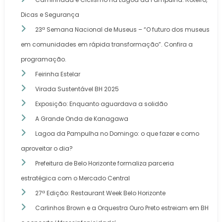
Dicas e Segurança
23ª Semana Nacional de Museus – “O futuro dos museus
em comunidades em rápida transformação”. Confira a
programação.
Feirinha Estelar
Virada Sustentável BH 2025
Exposição: Enquanto aguardava a solidão
A Grande Onda de Kanagawa
Lagoa da Pampulha no Domingo: o que fazer e como
aproveitar o dia?
Prefeitura de Belo Horizonte formaliza parceria
estratégica com o Mercado Central
27ª Edição: Restaurant Week Belo Horizonte
Carlinhos Brown e a Orquestra Ouro Preto estreiam em BH