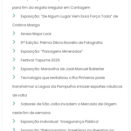
para fim do esgoto irregular em Contagem
Exposição: “De Algum Lugar Vem Essa Força Toda” de
Cristina Marigo
Arraia Major Lock
5ª Edição: Prêmio Décio Noviello de Fotografia
Exposição: “Paisagens Mineradas”
Festival Tapume 2025
Exposição: Maravilha de José Manuel Ballester
Tecnologia que revitalizou o Rio Pinheiros pode
transformar a Lagoa da Pampulha e trazer esportes náuticos
de volta
Sabores de São João invadem o Mercado de Origem
neste fim de semana
Exposição individual: ‘Insegurança Pública’
Exposição “Pretagonistas: trajetórias mulheristas no