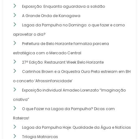
Exposição: Enquanto aguardava a solidão
A Grande Onda de Kanagawa
Lagoa da Pampulha no Domingo: o que fazer e como
aproveitar o dia?
Prefeitura de Belo Horizonte formaliza parceria
estratégica com o Mercado Central
27ª Edição: Restaurant Week Belo Horizonte
Carlinhos Brown e a Orquestra Ouro Preto estreiam em BH
o concerto ‘Afrossinfonicidade’
Exposição individual Amadeo Lorenzato “Imaginação
criativa”
O que Fazer na Lagoa da Pampulha? Dicas com
Roteiros!
Lagoa da Pampulha Hoje: Qualidade da Água e Notícias
Trilogia Matriarcas