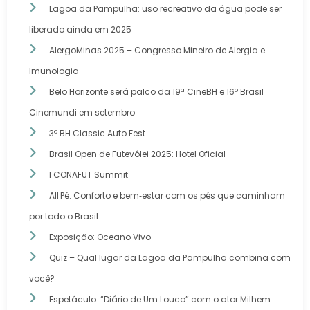
Lagoa da Pampulha: uso recreativo da água pode ser
liberado ainda em 2025
AlergoMinas 2025 – Congresso Mineiro de Alergia e
Imunologia
Belo Horizonte será palco da 19ª CineBH e 16º Brasil
Cinemundi em setembro
3º BH Classic Auto Fest
Brasil Open de Futevôlei 2025: Hotel Oficial
I CONAFUT Summit
All Pé: Conforto e bem‑estar com os pés que caminham
por todo o Brasil
Exposição: Oceano Vivo
Quiz – Qual lugar da Lagoa da Pampulha combina com
você?
Espetáculo: “Diário de Um Louco” com o ator Milhem