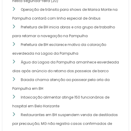
nesta segunda-feira (20)
Operação de trânsito para shows de Marisa Monte na
Pampulha contará com linha especial de ônibus
Prefeitura de BH inicia obras e cria grupo de trabalho
para retomar a navegação na Pampulha
Prefeitura de BH esclarece motivo da coloração
esverdeada na Lagoa da Pampulha
Água da Lagoa da Pampulha amanhece esverdeada
dias após anúncio do retorno dos passeios de barco
Boiada chama atenção ao passear pela orla da
Pampulha em BH
Intoxicação alimentar atinge 150 funcionários de
hospital em Belo Horizonte
Restaurantes em BH suspendem venda de destilados
por precaução; MG não registra casos confirmados de