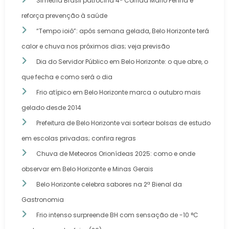
Simetria Brasil patrocina 4ª Corrida Mário Penna e
reforça prevenção à saúde
“Tempo ioiô”: após semana gelada, Belo Horizonte terá
calor e chuva nos próximos dias; veja previsão
Dia do Servidor Público em Belo Horizonte: o que abre, o
que fecha e como será o dia
Frio atípico em Belo Horizonte marca o outubro mais
gelado desde 2014
Prefeitura de Belo Horizonte vai sortear bolsas de estudo
em escolas privadas; confira regras
Chuva de Meteoros Orionídeas 2025: como e onde
observar em Belo Horizonte e Minas Gerais
Belo Horizonte celebra sabores na 2ª Bienal da
Gastronomia
Frio intenso surpreende BH com sensação de -10 °C