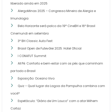
liberado ainda em 2025
AlergoMinas 2025 – Congresso Mineiro de Alergia e
Imunologia
Belo Horizonte será palco da 19ª CineBH e 16º Brasil
Cinemundi em setembro
3º BH Classic Auto Fest
Brasil Open de Futevôlei 2025: Hotel Oficial
I CONAFUT Summit
All Pé: Conforto e bem‑estar com os pés que caminham
por todo o Brasil
Exposição: Oceano Vivo
Quiz – Qual lugar da Lagoa da Pampulha combina com
você?
Espetáculo: “Diário de Um Louco” com o ator Milhem
Cortaz