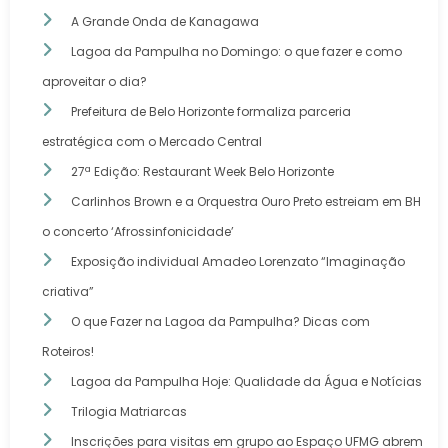
A Grande Onda de Kanagawa
Lagoa da Pampulha no Domingo: o que fazer e como
aproveitar o dia?
Prefeitura de Belo Horizonte formaliza parceria
estratégica com o Mercado Central
27ª Edição: Restaurant Week Belo Horizonte
Carlinhos Brown e a Orquestra Ouro Preto estreiam em BH
o concerto ‘Afrossinfonicidade’
Exposição individual Amadeo Lorenzato “Imaginação
criativa”
O que Fazer na Lagoa da Pampulha? Dicas com
Roteiros!
Lagoa da Pampulha Hoje: Qualidade da Água e Notícias
Trilogia Matriarcas
Inscrições para visitas em grupo ao Espaço UFMG abrem