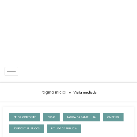
Página inicial
Visita mediada
BELO HORIZONTE
DICAS
LAGOA DA PAMPULHA
ONDE IR?
21 de agosto de 2024
PONTOS TURÍSTICOS
UTILIDADE PUBLICA