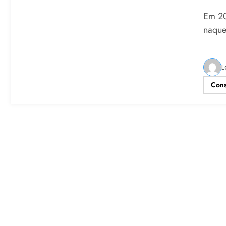
Em 20
naque
L
Cons